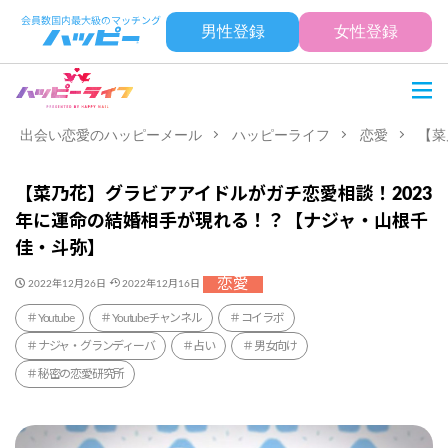
男性登録
女性登録
出会い恋愛のハッピーメール
ハッピーライフ
恋愛
【菜
【菜乃花】グラビアアイドルがガチ恋愛相談！2023
年に運命の結婚相手が現れる！？【ナジャ・山根千
佳・斗弥】
恋愛
2022年12月26日
2022年12月16日
Youtube
Youtubeチャンネル
コイラボ
ナジャ・グランディーバ
占い
男女向け
秘密の恋愛研究所