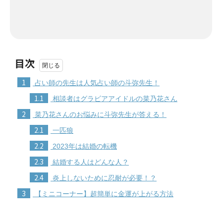
目次
1
占い師の先生は人気占い師の斗弥先生！
1.1
相談者はグラビアアイドルの菜乃花さん
2
菜乃花さんのお悩みに斗弥先生が答える！
2.1
一匹狼
2.2
2023年は結婚の転機
2.3
結婚する人はどんな人？
2.4
炎上しないために忍耐が必要！？
3
【ミニコーナー】超簡単に金運が上がる方法