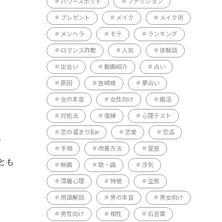
パワースポット
ファッション
プレゼント
メイク
メイク術
メンヘラ
モテ
ランキング
ロマンス詐欺
人気
体験談
出会い
動画紹介
占い
原因
吉崎綾
夢占い
女の本音
女性向け
婚活
対処法
復縁
心理テスト
恋の溜まりBar
恋愛
恋活
。
手相
改善方法
星座
とも
映画
歌・曲
浮気
深層心理
特徴
生態
用語解説
男の本音
男女向け
男性向け
相性
石言葉