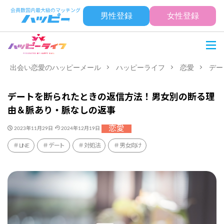
男性登録
女性登録
出会い恋愛のハッピーメール
ハッピーライフ
恋愛
デー
デートを断られたときの返信方法！男女別の断る理
由＆脈あり・脈なしの返事
恋愛
2023年11月29日
2024年12月19日
LINE
デート
対処法
男女向け