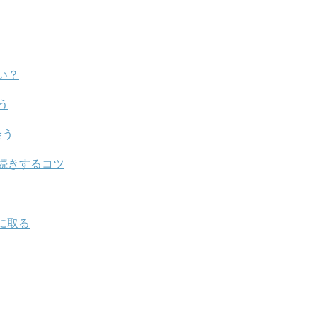
い？
う
会う
続きするコツ
に取る