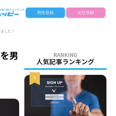
男性登録
女性登録
きました！
度を男
人気記事ランキング