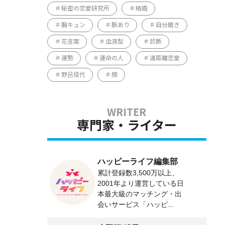
秘密の恋愛研究所
結婚
胸キュン
脈あり
自分磨き
花言葉
血液型
診断
運勢
運命の人
遠距離恋愛
野呂佳代
顔
専門家・ライター
ハッピーライフ編集部
累計登録数3,500万以上、
2001年より運営している日
本最大級のマッチング・出
会いサービス「ハッピ...