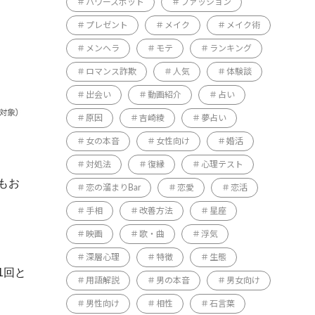
パワースポット
ファッション
プレゼント
メイク
メイク術
メンヘラ
モテ
ランキング
ロマンス詐欺
人気
体験談
出会い
動画紹介
占い
原因
吉崎綾
夢占い
女の本音
女性向け
婚活
対処法
復縁
心理テスト
もお
恋の溜まりBar
恋愛
恋活
手相
改善方法
星座
映画
歌・曲
浮気
深層心理
特徴
生態
1回と
用語解説
男の本音
男女向け
男性向け
相性
石言葉