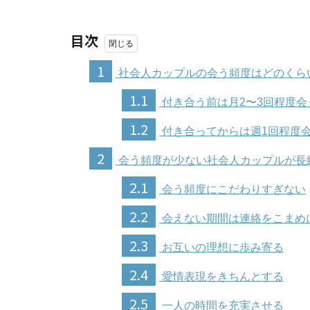
目次
1
社会人カップルの会う頻度はどのくら
1.1
付き合う前は月2〜3回程度会
1.2
付き合ってからは週1回程度
2
会う頻度が少ない社会人カップルが長
2.1
会う頻度にこだわりすぎない
2.2
会えない期間は連絡をこまめ
2.3
お互いの理想に歩み寄る
2.4
愛情表現をきちんとする
2.5
一人の時間を充実させる