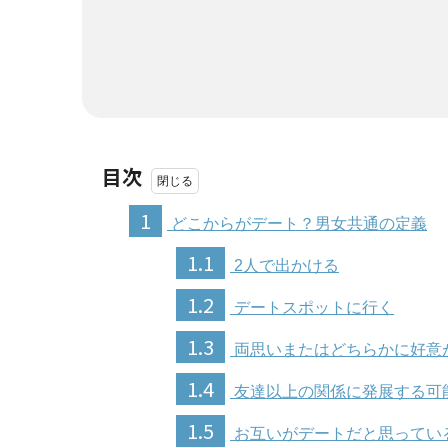
目次
1
どこからがデート？男女共通の定義
1.1
2人で出かける
1.2
デートスポットに行く
1.3
両思いまたはどちらかに好意
1.4
友達以上の関係に発展する可
1.5
お互いがデートだと思ってい