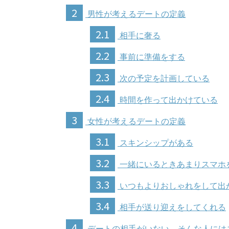
2
男性が考えるデートの定義
2.1
相手に奢る
2.2
事前に準備をする
2.3
次の予定を計画している
2.4
時間を作って出かけている
3
女性が考えるデートの定義
3.1
スキンシップがある
3.2
一緒にいるときあまりスマホ
3.3
いつもよりおしゃれをして出
3.4
相手が送り迎えをしてくれる
4
デートの相手がいない…そんな人には