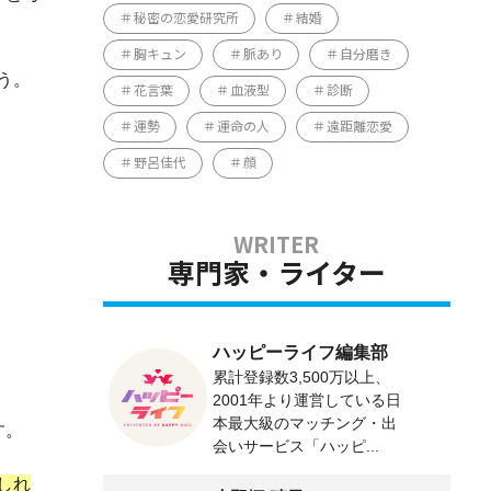
秘密の恋愛研究所
結婚
胸キュン
脈あり
自分磨き
う。
花言葉
血液型
診断
運勢
運命の人
遠距離恋愛
野呂佳代
顔
専門家・ライター
ハッピーライフ編集部
累計登録数3,500万以上、
2001年より運営している日
本最大級のマッチング・出
す。
会いサービス「ハッピ...
しれ