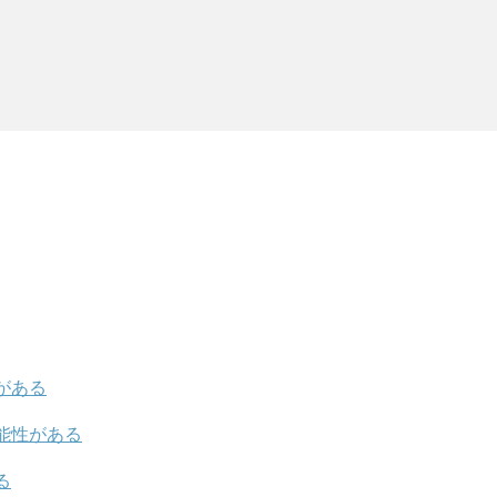
がある
能性がある
る