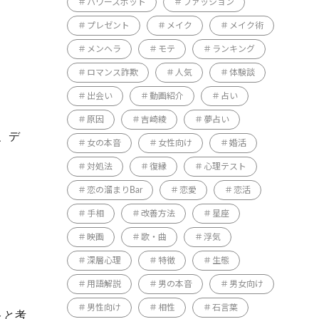
パワースポット
ファッション
プレゼント
メイク
メイク術
メンヘラ
モテ
ランキング
ロマンス詐欺
人気
体験談
出会い
動画紹介
占い
原因
吉崎綾
夢占い
、デ
女の本音
女性向け
婚活
対処法
復縁
心理テスト
恋の溜まりBar
恋愛
恋活
手相
改善方法
星座
映画
歌・曲
浮気
深層心理
特徴
生態
用語解説
男の本音
男女向け
男性向け
相性
石言葉
トと考