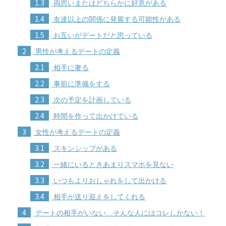
1.3
両思いまたはどちらかに好意がある
1.4
友達以上の関係に発展する可能性がある
1.5
お互いがデートだと思っている
2
男性が考えるデートの定義
2.1
相手に奢る
2.2
事前に準備をする
2.3
次の予定を計画している
2.4
時間を作って出かけている
3
女性が考えるデートの定義
3.1
スキンシップがある
3.2
一緒にいるときあまりスマホを見ない
3.3
いつもよりおしゃれをして出かける
3.4
相手が送り迎えをしてくれる
4
デートの相手がいない…そんな人にはコレしかない！