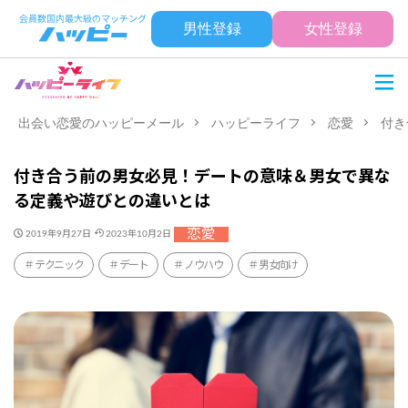
男性登録
女性登録
出会い恋愛のハッピーメール
ハッピーライフ
恋愛
付き
付き合う前の男女必見！デートの意味＆男女で異な
る定義や遊びとの違いとは
恋愛
2019年9月27日
2023年10月2日
テクニック
デート
ノウハウ
男女向け