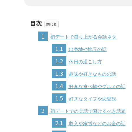
目次
1
初デートで盛り上がる会話ネタ
1.1
出身地や地元の話
1.2
休日の過ごし方
1.3
趣味や好きなものの話
1.4
好きな食べ物やグルメの話
1.5
好きなタイプや恋愛観
2
初デートでの会話で避けるべき話題
2.1
収入や家賃などのお金の話