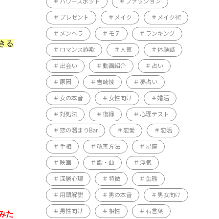
パワースポット
ファッション
プレゼント
メイク
メイク術
メンヘラ
モテ
ランキング
きる
ロマンス詐欺
人気
体験談
出会い
動画紹介
占い
原因
吉崎綾
夢占い
女の本音
女性向け
婚活
対処法
復縁
心理テスト
恋の溜まりBar
恋愛
恋活
手相
改善方法
星座
映画
歌・曲
浮気
深層心理
特徴
生態
用語解説
男の本音
男女向け
男性向け
相性
石言葉
みた