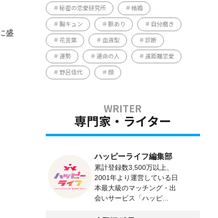
秘密の恋愛研究所
結婚
胸キュン
脈あり
自分磨き
に盛
花言葉
血液型
診断
運勢
運命の人
遠距離恋愛
野呂佳代
顔
専門家・ライター
ハッピーライフ編集部
累計登録数3,500万以上、
2001年より運営している日
本最大級のマッチング・出
会いサービス「ハッピ...