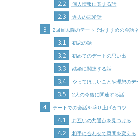
2.2
個人情報に関する話
2.3
過去の恋愛話
3
2回目以降のデートでおすすめの会話
3.1
初恋の話
3.2
初めてのデートの思い出
3.3
結婚に関連する話
3.4
やってほしいことや理想のデ
3.5
2人の今後に関連する話
4
デートでの会話を盛り上げるコツ
4.1
お互いの共通点を見つける
4.2
相手に合わせて質問を変える