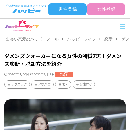
男性登録
女性登録
出会い恋愛のハッピーメール
ハッピーライフ
恋愛
ダメ
ダメンズウォーカーになる女性の特徴7選！ダメン
ズ診断・脱却方法を紹介
恋愛
2020年2月20日
2025年2月19日
テクニック
ノウハウ
モテ
女性向け