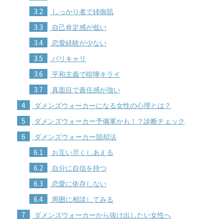
3.2
しっかり者で姉御肌
3.3
自己肯定感が低い
3.4
恋愛経験が少ない
3.5
バリキャリ
3.6
平和主義で喧嘩キライ
3.7
真面目で責任感が強い
4
ダメンズウォーカーになる女性の心理とは？
5
ダメンズウォーカー予備軍かも！？診断チェック
6
ダメンズウォーカー脱却法
6.1
お互い尽くしあえる
6.2
自分に自信を持つ
6.3
恋愛に依存しない
6.4
周囲に相談してみる
7
ダメンズウォーカーから抜け出したい女性へ