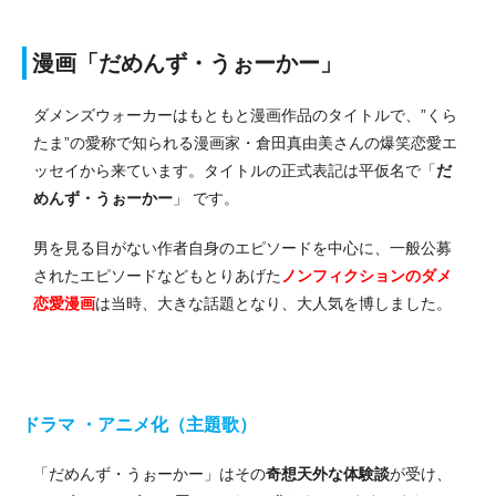
漫画「だめんず・うぉーかー」
ダメンズウォーカーはもともと漫画作品のタイトルで、”くら
たま”の愛称で知られる漫画家・倉田真由美さんの爆笑恋愛エ
ッセイから来ています。タイトルの正式表記は平仮名で「
だ
めんず・うぉーかー
」 です。
男を見る目がない作者自身のエピソードを中心に、一般公募
されたエピソードなどもとりあげた
ノンフィクションのダメ
恋愛漫画
は当時、大きな話題となり、大人気を博しました。
ドラマ ・アニメ化（主題歌）
「だめんず・うぉーかー」はその
奇想天外な体験談
が受け、