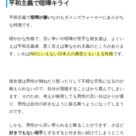
平和主義で喧嘩キライ
平和主義で
喧嘩が嫌い
なのもダメンズウォーカーにありがち
な特徴です。
穏やかな性格で、言い争いや喧嘩が苦手な彼女達は、よくい
えば平和主義者、悪く言えば事なかれ主義のところがありま
す。いわば
NOといえない日本人の典型ともいえる性格
です。
彼女達は男性が拗ねたり怒ったりして不穏な空気になるのが
耐えられないので、自分が我慢することばかり選んでしまい
ます。そのため、考えが衝突しても男性の言い分ばかりが通
り、男性は自分の好きなように振る舞うようになってしまう
のです。
しかも、男性から言い寄られると断ることができず、さほど
好きでもない相手
とずるずると付き合い続けてしまうところ