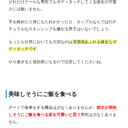
どれだけクールな男性でもボディタッチしてくる彼女の可愛
さには敵いません。
手を絡めたり肩にもたれかかったり、カップルならではのナ
チュラルなスキンシップを嫌がる男子はいないでしょう。
もっとも仕草においても大切なのは
清潔感あふれる健全なボ
ディタッチです
。
やり過ぎると逆効果になるので注意してくださいね。
美味しそうにご飯を食べる
デートで食事をする機会は少なくありませんが、
彼女が美味
しそうにご飯を食べる姿を可愛いと思う
男性は少なくありま
せん。