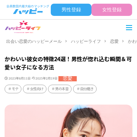
男性登録
女性登録
出会い恋愛のハッピーメール
ハッピーライフ
恋愛
かわ
かわいい彼女の特徴24選！男性が惚れ込む瞬間＆可
愛い女子になる方法
恋愛
2023年8月11日
2025年2月19日
モテ
女性向け
男の本音
自分磨き