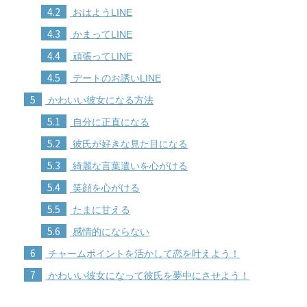
4.2
おはようLINE
4.3
かまってLINE
4.4
頑張ってLINE
4.5
デートのお誘いLINE
5
かわいい彼女になる方法
5.1
自分に正直になる
5.2
彼氏が好きな見た目になる
5.3
綺麗な言葉遣いを心がける
5.4
笑顔を心がける
5.5
たまに甘える
5.6
感情的にならない
6
チャームポイントを活かして恋を叶えよう！
7
かわいい彼女になって彼氏を夢中にさせよう！