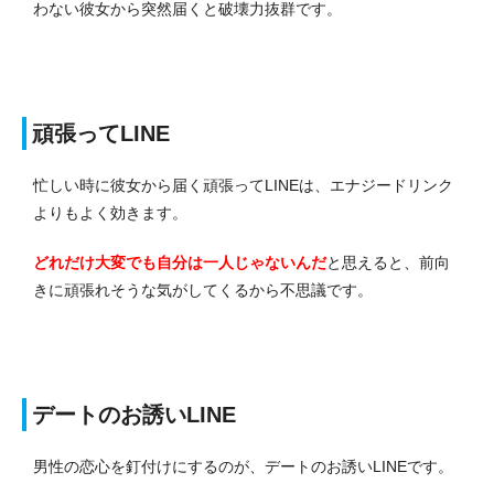
わない彼女から突然届くと破壊力抜群です。
頑張ってLINE
忙しい時に彼女から届く頑張ってLINEは、エナジードリンク
よりもよく効きます。
どれだけ大変でも自分は一人じゃないんだ
と思えると、前向
きに頑張れそうな気がしてくるから不思議です。
デートのお誘いLINE
男性の恋心を釘付けにするのが、デートのお誘いLINEです。