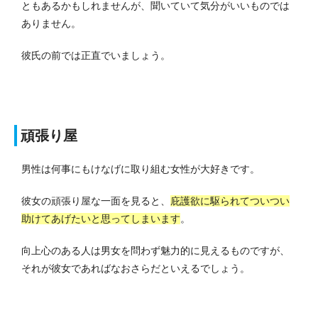
ともあるかもしれませんが、聞いていて気分がいいものでは
ありません。
彼氏の前では正直でいましょう。
頑張り屋
男性は何事にもけなげに取り組む女性が大好きです。
彼女の頑張り屋な一面を見ると、
庇護欲に駆られてついつい
助けてあげたいと思ってしまいます
。
向上心のある人は男女を問わず魅力的に見えるものですが、
それが彼女であればなおさらだといえるでしょう。