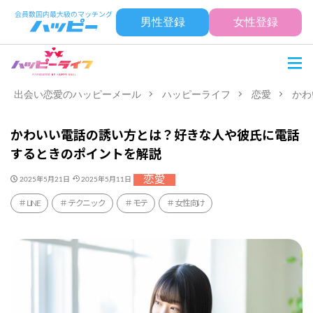
男性登録
女性登録
出会い恋愛のハッピーメール
ハッピーライフ
恋愛
かわ
かわいい電話の誘い方とは？好きな人や彼氏に電話
するときのポイントを解説
恋愛
2025年5月21日
2025年5月11日
LINE
テクニック
モテ
女性向け