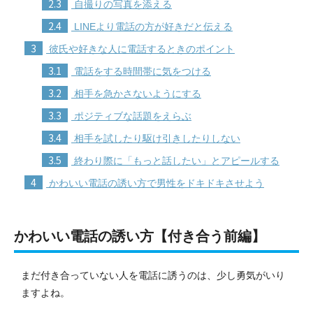
2.3
自撮りの写真を添える
2.4
LINEより電話の方が好きだと伝える
3
彼氏や好きな人に電話するときのポイント
3.1
電話をする時間帯に気をつける
3.2
相手を急かさないようにする
3.3
ポジティブな話題をえらぶ
3.4
相手を試したり駆け引きしたりしない
3.5
終わり際に「もっと話したい」とアピールする
4
かわいい電話の誘い方で男性をドキドキさせよう
かわいい電話の誘い方【付き合う前編】
まだ付き合っていない人を電話に誘うのは、少し勇気がいり
ますよね。