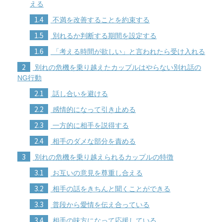
える
1.4
不満を改善することを約束する
1.5
別れるか判断する期間を設定する
1.6
「考える時間が欲しい」と言われたら受け入れる
2
別れの危機を乗り越えたカップルはやらない別れ話の
NG行動
2.1
話し合いを避ける
2.2
感情的になって引き止める
2.3
一方的に相手を説得する
2.4
相手のダメな部分を責める
3
別れの危機を乗り越えられるカップルの特徴
3.1
お互いの意見を尊重し合える
3.2
相手の話をきちんと聞くことができる
3.3
普段から愛情を伝え合っている
3.4
相手の味方になって応援している