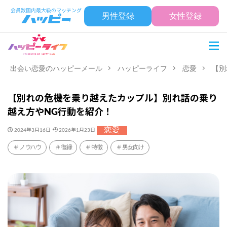
男性登録
女性登録
出会い恋愛のハッピーメール
ハッピーライフ
恋愛
【別
【別れの危機を乗り越えたカップル】別れ話の乗り
越え方やNG行動を紹介！
恋愛
2024年3月16日
2026年1月23日
ノウハウ
復縁
特徴
男女向け