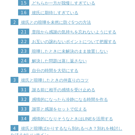
1.5
どちらか一方が我慢しすぎている
1.6
彼氏に期待しすぎている
2
彼氏との喧嘩を未然に防ぐ5つの方法
2.1
普段から感謝の気持ちを忘れないようにする
2.2
お互いの譲れないポイントについて把握する
2.3
喧嘩したときに未解決のまま放置しない
2.4
解決した問題は蒸し返さない
2.5
自分の時間を大切にする
3
彼氏と喧嘩したときの仲直りのコツ
3.1
謝る前に相手の感情を受け止める
3.2
感情的になったら冷静になる時間を作る
3.3
謝罪と感謝をセットで伝える
3.4
感情的になりそうなときはLINEを活用する
4
彼氏と喧嘩ばかりするなら別れるべき？別れを検討し
たほうがいいサイン