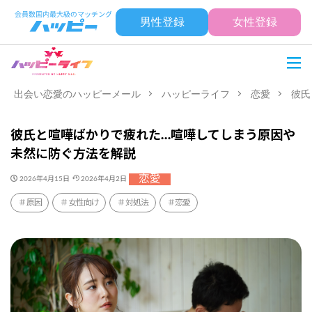
男性登録
女性登録
出会い恋愛のハッピーメール
ハッピーライフ
恋愛
彼氏
彼氏と喧嘩ばかりで疲れた…喧嘩してしまう原因や
未然に防ぐ方法を解説
恋愛
2026年4月15日
2026年4月2日
原因
女性向け
対処法
恋愛