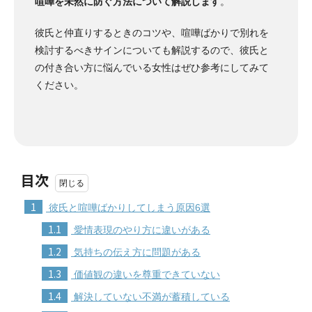
喧嘩を未然に防ぐ方法について解説します
。
彼氏と仲直りするときのコツや、喧嘩ばかりで別れを
検討するべきサインについても解説するので、彼氏と
の付き合い方に悩んでいる女性はぜひ参考にしてみて
ください。
目次
1
彼氏と喧嘩ばかりしてしまう原因6選
1.1
愛情表現のやり方に違いがある
1.2
気持ちの伝え方に問題がある
1.3
価値観の違いを尊重できていない
1.4
解決していない不満が蓄積している