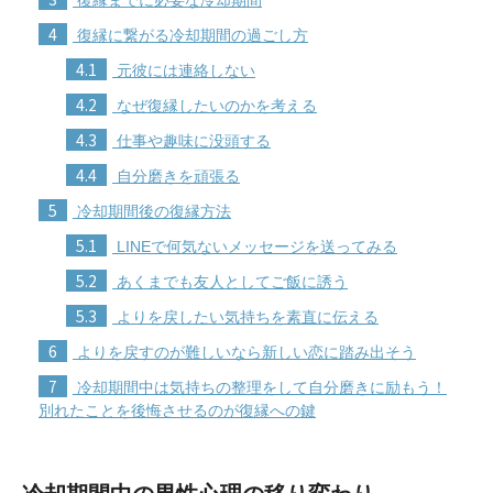
4
復縁に繋がる冷却期間の過ごし方
4.1
元彼には連絡しない
4.2
なぜ復縁したいのかを考える
4.3
仕事や趣味に没頭する
4.4
自分磨きを頑張る
5
冷却期間後の復縁方法
5.1
LINEで何気ないメッセージを送ってみる
5.2
あくまでも友人としてご飯に誘う
5.3
よりを戻したい気持ちを素直に伝える
6
よりを戻すのが難しいなら新しい恋に踏み出そう
7
冷却期間中は気持ちの整理をして自分磨きに励もう！
別れたことを後悔させるのが復縁への鍵