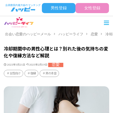
男性登録
女性登録
出会い恋愛のハッピーメール
ハッピーライフ
恋愛
冷却
冷却期間中の男性心理とは？別れた後の気持ちの変
化や復縁方法など解説
恋愛
2023年5月21日
2025年2月19日
女性向け
復縁
男の本音