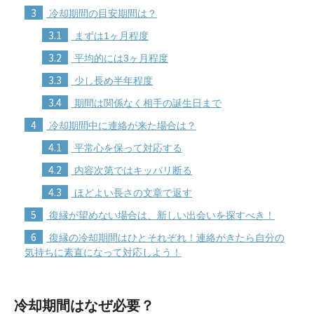
3
冷却期間の目安期間は？
3.1
まずは1ヶ月程度
3.2
平均的には3ヶ月程度
3.3
少し長め半年程度
3.4
期間は関係なく相手の誕生日まで
4
冷却期間中に連絡が来た場合は？
4.1
平常心を保って対応する
4.2
内容次第ではキッパリ断る
4.3
ほどよい長さの文章で返す
5
復縁が望めない場合は、新しい出会いを探すべき！
6
復縁の冷却期間はひとそれぞれ！連絡がきたら自分の
気持ちに素直になって対応しよう！
冷却期間はなぜ必要？