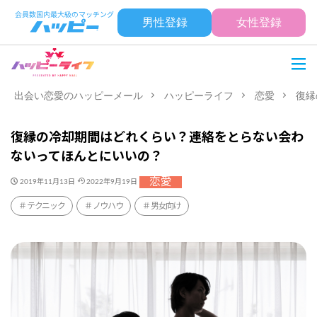
男性登録
女性登録
出会い恋愛のハッピーメール
ハッピーライフ
恋愛
復縁
復縁の冷却期間はどれくらい？連絡をとらない会わ
ないってほんとにいいの？
恋愛
2019年11月13日
2022年9月19日
テクニック
ノウハウ
男女向け