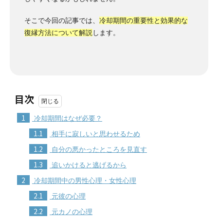
そこで今回の記事では、
冷却期間の重要性と効果的な
復縁方法について解説
します。
目次
1
冷却期間はなぜ必要？
1.1
相手に寂しいと思わせるため
1.2
自分の悪かったところを見直す
1.3
追いかけると逃げるから
2
冷却期間中の男性心理・女性心理
2.1
元彼の心理
2.2
元カノの心理