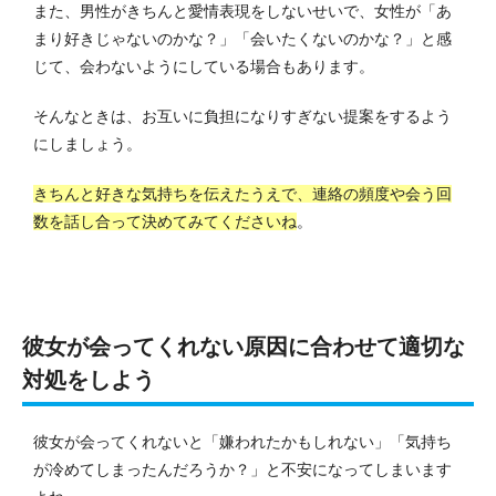
また、男性がきちんと愛情表現をしないせいで、女性が「あ
まり好きじゃないのかな？」「会いたくないのかな？」と感
じて、会わないようにしている場合もあります。
そんなときは、お互いに負担になりすぎない提案をするよう
にしましょう。
きちんと好きな気持ちを伝えたうえで、連絡の頻度や会う回
数を話し合って決めてみてくださいね
。
彼女が会ってくれない原因に合わせて適切な
対処をしよう
彼女が会ってくれないと「嫌われたかもしれない」「気持ち
が冷めてしまったんだろうか？」と不安になってしまいます