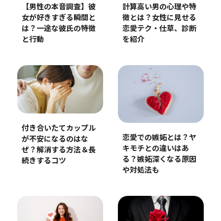
【男性の本音調査】彼
計算高い男の心理や特
女が好きすぎる瞬間と
徴とは？女性に見せる
は？一途な彼氏の特徴
恋愛テク・仕草、診断
と行動
を紹介
付き合いたてカップル
恋愛での嫉妬とは？ヤ
が不安になるのはな
キモチとの違いはあ
ぜ？解消する方法＆長
る？嫉妬深くなる原因
続きするコツ
や対処法も