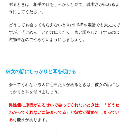
謝るときは、相手の目をしっかりと見て、誠実さが伝わるよ
うにしてください。
どうしても会ってもらえないときはLINEや電話でも大丈夫で
すが、「ごめん」とだけ伝えたり、言い訳をしたりするのは
逆効果なのでやらないようにしましょう。
彼女の話にしっかりと耳を傾ける
会ってくれない原因に心当たりがあるときは、彼女の話にし
っかりと耳を傾けましょう。
男性側に原因があるせいで会ってくれないときは、「どうせ
わかってくれないに決まってる」と彼女が諦めてしまってい
る
可能性があります。