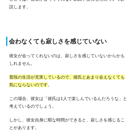
説します。
会わなくても寂しさを感じていない
彼女が会ってくれないのは、寂しさを感じていないからかも
しれません。
普段の生活が充実しているので、彼氏とあまり会えなくても
気にならないのです
。
この場合、彼女は「彼氏は1人で楽しんでいるんだろうな」と
考えているのでしょう。
しかし、彼女自身に暇な時間ができると、寂しさを感じるこ
とがあります。