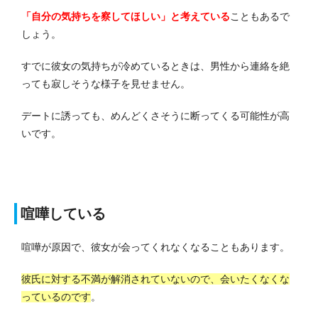
「自分の気持ちを察してほしい」と考えている
こともあるで
しょう。
すでに彼女の気持ちが冷めているときは、男性から連絡を絶
っても寂しそうな様子を見せません。
デートに誘っても、めんどくさそうに断ってくる可能性が高
いです。
喧嘩している
喧嘩が原因で、彼女が会ってくれなくなることもあります。
彼氏に対する不満が解消されていないので、会いたくなくな
っているのです
。