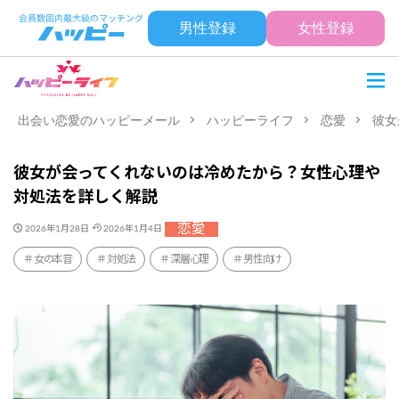
男性登録
女性登録
出会い恋愛のハッピーメール
ハッピーライフ
恋愛
彼女
彼女が会ってくれないのは冷めたから？女性心理や
対処法を詳しく解説
恋愛
2026年1月28日
2026年1月4日
女の本音
対処法
深層心理
男性向け