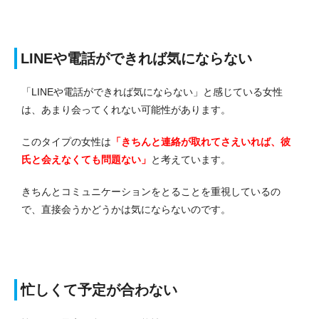
LINEや電話ができれば気にならない
「LINEや電話ができれば気にならない」と感じている女性
は、あまり会ってくれない可能性があります。
このタイプの女性は
「きちんと連絡が取れてさえいれば、彼
氏と会えなくても問題ない」
と考えています。
きちんとコミュニケーションをとることを重視しているの
で、直接会うかどうかは気にならないのです。
忙しくて予定が合わない