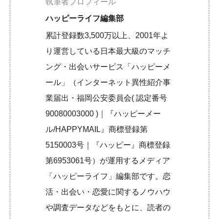
執筆者プロフィール
ハッピーライフ編集部
累計登録数3,500万以上、2001年よ
り運営している日本最大級のマッチ
ング・出会いサービス「ハッピーメ
ール」（インターネット異性紹介事
業届出・福岡公安委員会( 認定番号
90080003000 )｜『ハッピーメー
ル/HAPPYMAIL』商標登録第
5150003号｜『ハッピー』商標登録
第6953061号）が運用するメディア
「ハッピーライフ」編集部です。恋
活・出会い・恋愛に関するノウハウ
や調査データなどをもとに、読者の