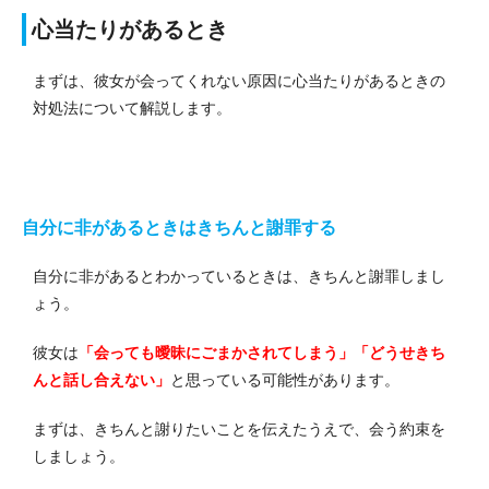
心当たりがあるとき
まずは、彼女が会ってくれない原因に心当たりがあるときの
対処法について解説します。
自分に非があるときはきちんと謝罪する
自分に非があるとわかっているときは、きちんと謝罪しまし
ょう。
彼女は
「会っても曖昧にごまかされてしまう」「どうせきち
んと話し合えない」
と思っている可能性があります。
まずは、きちんと謝りたいことを伝えたうえで、会う約束を
しましょう。