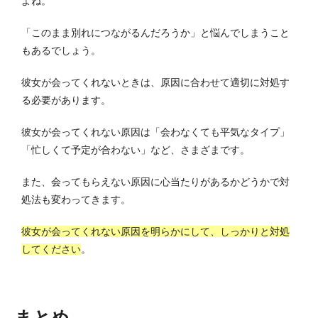
よね。
「このまま別れにつながるんだろうか」と悩んでしまうこと
もあるでしょう。
彼女が会ってくれないときは、原因に合わせて適切に対処す
る必要があります。
彼女が会ってくれない原因は「会わなくても平気なタイプ」
「忙しくて予定が合わない」など、さまざまです。
また、会ってもらえない原因に心当たりがあるかどうかで対
処法も変わってきます。
彼女が会ってくれない原因を明らかにして、しっかりと対処
してください
。
まとめ