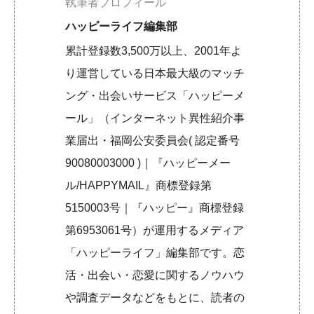
執筆者プロフィール
ハッピーライフ編集部
累計登録数3,500万以上、2001年よ
り運営している日本最大級のマッチ
ング・出会いサービス「ハッピーメ
ール」（インターネット異性紹介事
業届出・福岡公安委員会( 認定番号
90080003000 )｜『ハッピーメー
ル/HAPPYMAIL』商標登録第
5150003号｜『ハッピー』商標登録
第6953061号）が運用するメディア
「ハッピーライフ」編集部です。恋
活・出会い・恋愛に関するノウハウ
や調査データなどをもとに、読者の