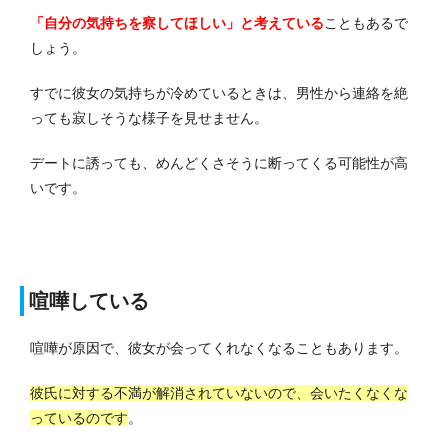
「自分の気持ちを察してほしい」と考えている
こともあるで
しょう。
すでに彼女の気持ちが冷めているときは、男性から連絡を絶
っても寂しそうな様子を見せません。
デートに誘っても、めんどくさそうに断ってくる可能性が高
いです。
喧嘩している
喧嘩が原因で、彼女が会ってくれなくなることもあります。
彼氏に対する不満が解消されていないので、会いたくなくな
っているのです
。