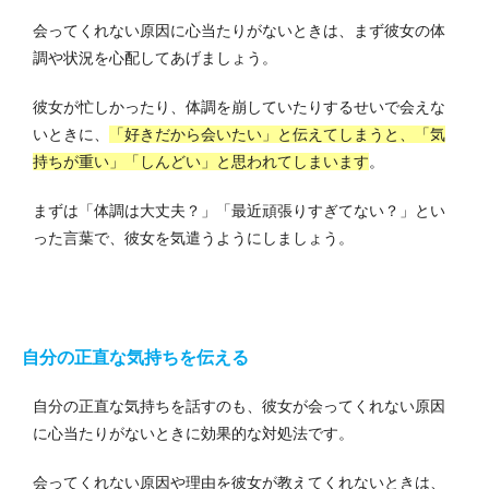
会ってくれない原因に心当たりがないときは、まず彼女の体
調や状況を心配してあげましょう。
彼女が忙しかったり、体調を崩していたりするせいで会えな
いときに、
「好きだから会いたい」と伝えてしまうと、「気
持ちが重い」「しんどい」と思われてしまいます
。
まずは「体調は大丈夫？」「最近頑張りすぎてない？」とい
った言葉で、彼女を気遣うようにしましょう。
自分の正直な気持ちを伝える
自分の正直な気持ちを話すのも、彼女が会ってくれない原因
に心当たりがないときに効果的な対処法です。
会ってくれない原因や理由を彼女が教えてくれないときは、