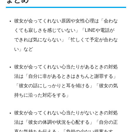
彼女が会ってくれない原因や女性心理は「会わな
くても寂しさを感じていない」「LINEや電話が
できれば気にならない」「忙しくて予定が合わな
い」など
彼女が会ってくれない心当たりがあるときの対処
法は「自分に非があるときはきちんと謝罪する」
「彼女の話にしっかりと耳を傾ける」「彼女の気
持ちに沿った対応をする」
彼女が会ってくれない心当たりがないときの対処
法は「彼女の体調や状況を心配する」「自分の正
直な気持ちを伝える」「負担の少ない提案をす