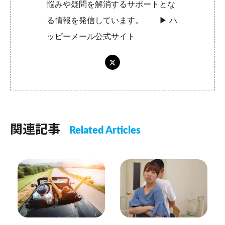
悩みや疑問を解消するサポートとな
る情報を発信しています。 ▶︎
ハ
ッピーメール公式サイト
関連記事
Related Articles