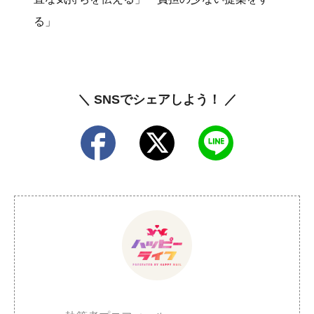
る」
＼ SNSでシェアしよう！ ／