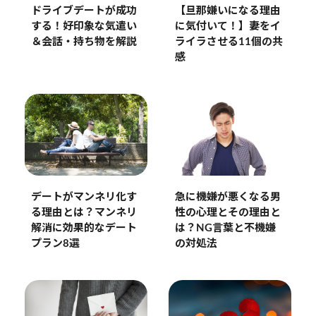
【旦那嫌いになる理由
ドライブデートが成功
に気付いて！】妻をイ
する！好印象な気遣い
ライラさせる11個の共
＆会話・持ち物を解説
感
デートがマンネリ化す
急に機嫌が悪くなる男
る理由とは？マンネリ
性の心理とその理由と
解消に効果的なデート
は？NG言葉と不機嫌
プラン8選
の対処法