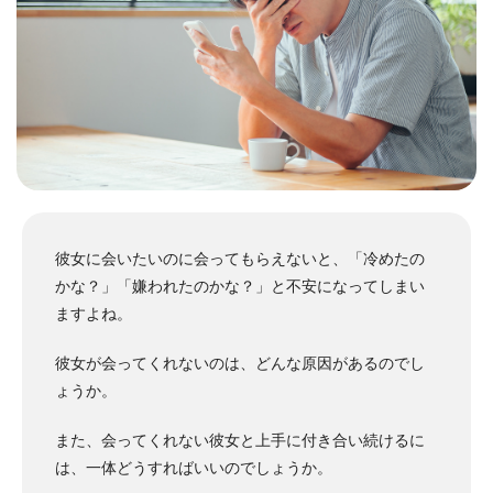
彼女に会いたいのに会ってもらえないと、「冷めたの
かな？」「嫌われたのかな？」と不安になってしまい
ますよね。
彼女が会ってくれないのは、どんな原因があるのでし
ょうか。
また、会ってくれない彼女と上手に付き合い続けるに
は、一体どうすればいいのでしょうか。