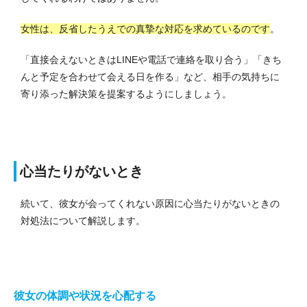
女性は、反省したうえでの真摯な対応を求めているのです
。
「直接会えないときはLINEや電話で連絡を取り合う」「きち
んと予定を合わせて会える日を作る」など、相手の気持ちに
寄り添った解決策を提案するようにしましょう。
心当たりがないとき
続いて、彼女が会ってくれない原因に心当たりがないときの
対処法について解説します。
彼女の体調や状況を心配する