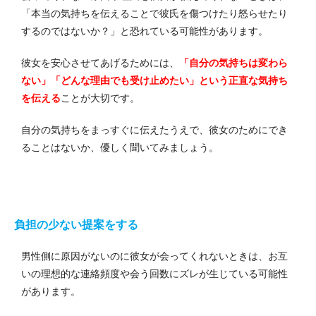
「本当の気持ちを伝えることで彼氏を傷つけたり怒らせたり
するのではないか？」と恐れている可能性があります。
彼女を安心させてあげるためには、
「自分の気持ちは変わら
ない」「どんな理由でも受け止めたい」という正直な気持ち
を伝える
ことが大切です。
自分の気持ちをまっすぐに伝えたうえで、彼女のためにでき
ることはないか、優しく聞いてみましょう。
負担の少ない提案をする
男性側に原因がないのに彼女が会ってくれないときは、お互
いの理想的な連絡頻度や会う回数にズレが生じている可能性
があります。