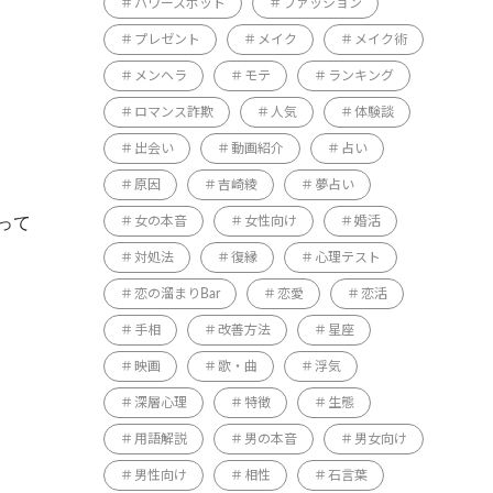
パワースポット
ファッション
プレゼント
メイク
メイク術
メンヘラ
モテ
ランキング
ロマンス詐欺
人気
体験談
出会い
動画紹介
占い
原因
吉崎綾
夢占い
って
女の本音
女性向け
婚活
対処法
復縁
心理テスト
恋の溜まりBar
恋愛
恋活
手相
改善方法
星座
映画
歌・曲
浮気
深層心理
特徴
生態
用語解説
男の本音
男女向け
男性向け
相性
石言葉