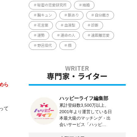
秘密の恋愛研究所
結婚
胸キュン
脈あり
自分磨き
花言葉
血液型
診断
運勢
運命の人
遠距離恋愛
野呂佳代
顔
専門家・ライター
めら
ハッピーライフ編集部
累計登録数3,500万以上、
って
2001年より運営している日
本最大級のマッチング・出
会いサービス「ハッピ...