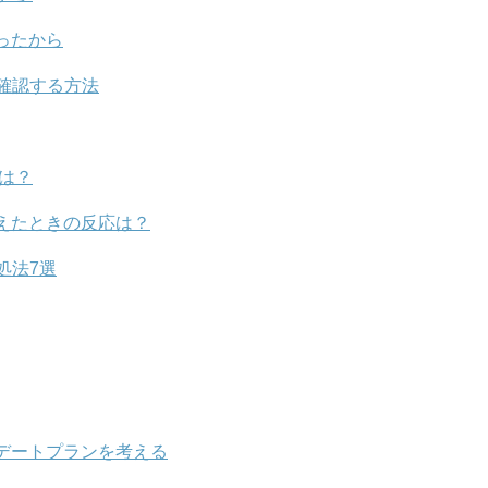
ったから
確認する方法
容は？
えたときの反応は？
処法7選
デートプランを考える