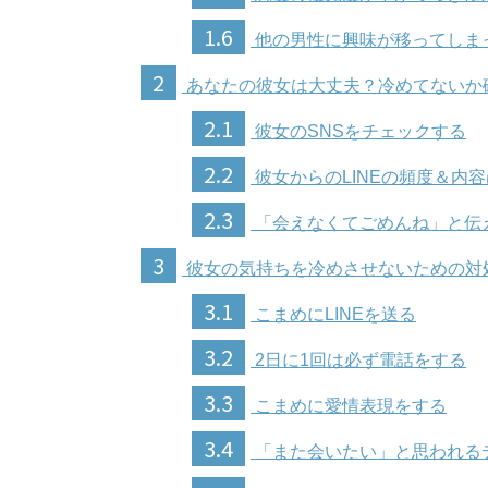
1.6
他の男性に興味が移ってしま
2
あなたの彼女は大丈夫？冷めてないか
2.1
彼女のSNSをチェックする
2.2
彼女からのLINEの頻度＆内
2.3
「会えなくてごめんね」と伝
3
彼女の気持ちを冷めさせないための対
3.1
こまめにLINEを送る
3.2
2日に1回は必ず電話をする
3.3
こまめに愛情表現をする
3.4
「また会いたい」と思われる