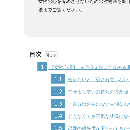
女性の心を冷めさせないための対処法も紹
後までご覧ください。
目次
1
【女性心理】1ヶ月会えないと冷める
1.1
会えないと「愛されていない
1.2
幸せより辛い気持ちの方が強
1.3
「自分は必要のない人間なん
1.4
会えなくても平気な状況にな
1.5
恋愛の優先度が下がってきた