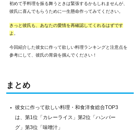
初めて手料理を振る舞うときは緊張するかもしれませんが、
彼氏に喜んでもらうために一生懸命作ってみてください。
きっと彼氏も、あなたの愛情を再確認してくれるはずです
よ
。
今回紹介した彼女に作って欲しい料理ランキングと注意点を
参考にして、彼氏の胃袋を掴んでください！
まとめ
彼女に作って欲しい料理・和食洋食総合TOP3
は、第1位「カレーライス」第2位「ハンバー
グ」第3位「味噌汁」