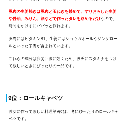
豚肉の生姜焼きは豚肉と玉ねぎを炒めて、すりおろした生姜
や醤油、みりん、酒などで作ったタレを絡めるだけ
なので、
時間をかけずにパパッと作れます。
豚肉にはビタミンB1、生姜にはショウガオールやジンゲロー
ルといった栄養が含まれています。
これらの成分は疲労回復に効くため、彼氏にスタミナをつけ
て欲しいときにぴったりの一品です。
9位：ロールキャベツ
彼女に作って欲しい料理第9位は、冬にぴったりのロールキャ
ベツです。