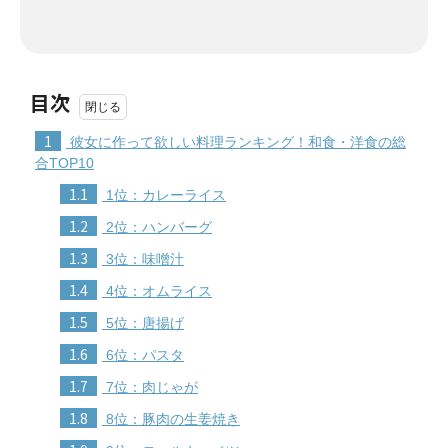
目次
1
彼女に作って欲しい料理ランキング！和食・洋食の総
合TOP10
1.1
1位：カレーライス
1.2
2位：ハンバーグ
1.3
3位：味噌汁
1.4
4位：オムライス
1.5
5位：唐揚げ
1.6
6位：パスタ
1.7
7位：肉じゃが
1.8
8位：豚肉の生姜焼き