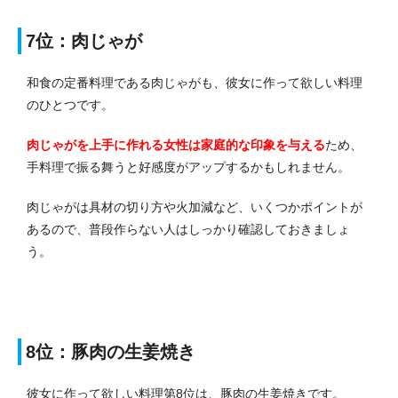
7位：肉じゃが
和食の定番料理である肉じゃがも、彼女に作って欲しい料理
のひとつです。
肉じゃがを上手に作れる女性は家庭的な印象を与える
ため、
手料理で振る舞うと好感度がアップするかもしれません。
肉じゃがは具材の切り方や火加減など、いくつかポイントが
あるので、普段作らない人はしっかり確認しておきましょ
う。
8位：豚肉の生姜焼き
彼女に作って欲しい料理第8位は、豚肉の生姜焼きです。