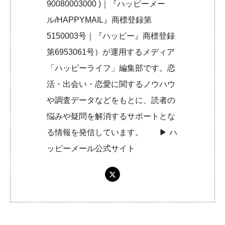
90080003000 )｜『ハッピーメー
ル/HAPPYMAIL』商標登録第
5150003号｜『ハッピー』商標登録
第6953061号）が運用するメディア
「ハッピーライフ」編集部です。恋
活・出会い・恋愛に関するノウハウ
や調査データなどをもとに、読者の
悩みや疑問を解消するサポートとな
る情報を発信しています。 ▶︎
ハ
ッピーメール公式サイト