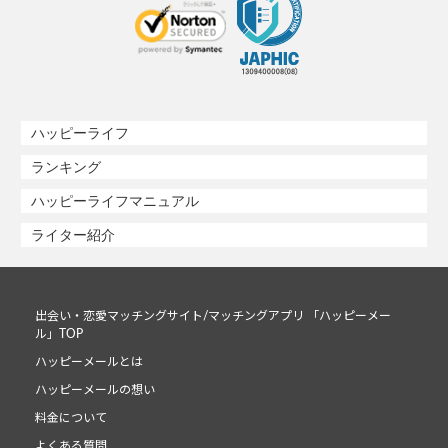
ハッピーライフ
ランキング
ハッピーライフマニュアル
ライター紹介
出会い・恋愛マッチングサイト/マッチングアプリ 「ハッピーメー
ル」TOP
ハッピーメールとは
ハッピーメールの想い
料金について
よくある質問