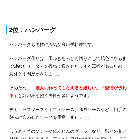
2位：ハンバーグ
ハンバーグも男性に人気が高い手料理です。
ハンバーグ作りは、玉ねぎをみじん切りにして飴色になるま
で炒めたり、タネを捏ねて寝かせたりする工程があるため、
意外と手間がかかります。
そのため、
「彼女に作ってもらえると嬉しい」「愛情が伝わ
る」
と好印象を抱く男性が多いようです。
デミグラスソースやトマトソース、和風ソースなど、相手の
好みに合わせたソースを用意しましょう。
ほうれん草のソテーやにんじんのグラッセなど、彩りの良い
付け合わせを添えて、華やかに盛り付けるのも忘れないでく