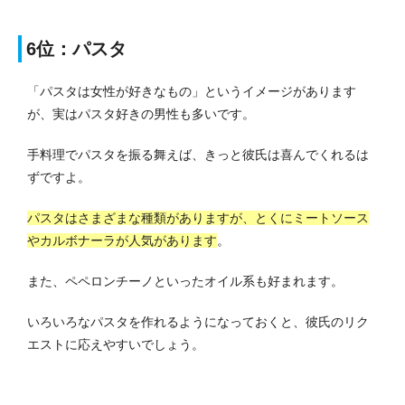
6位：パスタ
「パスタは女性が好きなもの」というイメージがあります
が、実はパスタ好きの男性も多いです。
手料理でパスタを振る舞えば、きっと彼氏は喜んでくれるは
ずですよ。
パスタはさまざまな種類がありますが、とくにミートソース
やカルボナーラが人気があります
。
また、ペペロンチーノといったオイル系も好まれます。
いろいろなパスタを作れるようになっておくと、彼氏のリク
エストに応えやすいでしょう。