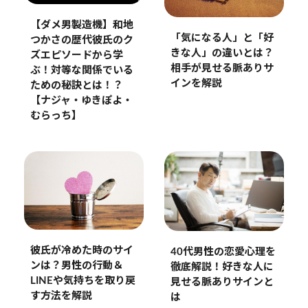
【ダメ男製造機】和地
「気になる人」と「好
つかさの歴代彼氏のク
きな人」の違いとは？
ズエピソードから学
相手が見せる脈ありサ
ぶ！対等な関係でいる
インを解説
ための秘訣とは！？
【ナジャ・ゆきぽよ・
むらっち】
彼氏が冷めた時のサイ
40代男性の恋愛心理を
ンは？男性の行動＆
徹底解説！好きな人に
LINEや気持ちを取り戻
見せる脈ありサインと
す方法を解説
は