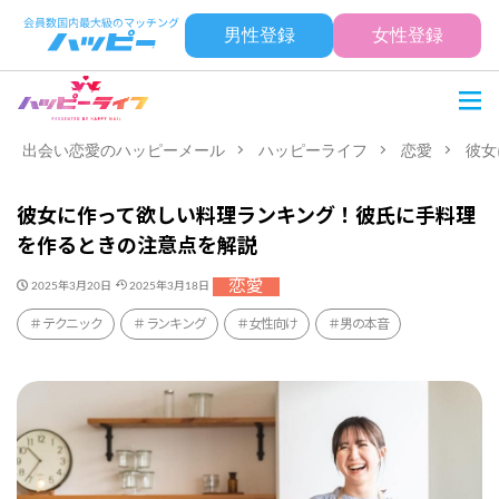
男性登録
女性登録
出会い恋愛のハッピーメール
ハッピーライフ
恋愛
彼女
彼女に作って欲しい料理ランキング！彼氏に手料理
を作るときの注意点を解説
恋愛
2025年3月20日
2025年3月18日
テクニック
ランキング
女性向け
男の本音