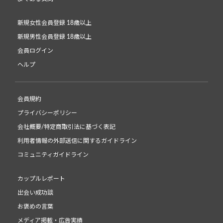
新規女性会員登録 18歳以上
新規男性会員登録 18歳以上
会員ログイン
ヘルプ
会員規約
プライバシーポリシー
会社概要/特定商取引法に基づく表記
利用者情報の外部送信に関するガイドライン
コミュニティガイドライン
カップルレポート
出会い成功談
お褒めの言葉
メディア掲載・広告実績