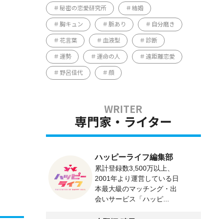
秘密の恋愛研究所
結婚
胸キュン
脈あり
自分磨き
花言葉
血液型
診断
運勢
運命の人
遠距離恋愛
野呂佳代
顔
専門家・ライター
ハッピーライフ編集部
累計登録数3,500万以上、
2001年より運営している日
本最大級のマッチング・出
会いサービス「ハッピ...