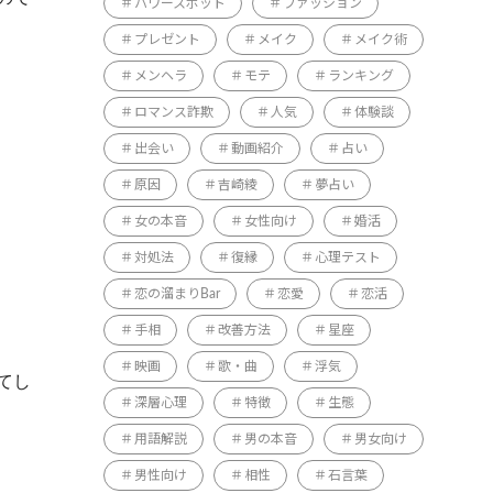
パワースポット
ファッション
プレゼント
メイク
メイク術
メンヘラ
モテ
ランキング
ロマンス詐欺
人気
体験談
出会い
動画紹介
占い
原因
吉崎綾
夢占い
女の本音
女性向け
婚活
対処法
復縁
心理テスト
恋の溜まりBar
恋愛
恋活
手相
改善方法
星座
映画
歌・曲
浮気
てし
深層心理
特徴
生態
用語解説
男の本音
男女向け
男性向け
相性
石言葉