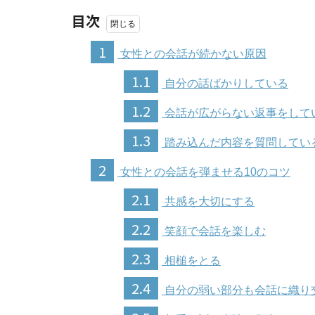
目次
1
女性との会話が続かない原因
1.1
自分の話ばかりしている
1.2
会話が広がらない返事をして
1.3
踏み込んだ内容を質問してい
2
女性との会話を弾ませる10のコツ
2.1
共感を大切にする
2.2
笑顔で会話を楽しむ
2.3
相槌をとる
2.4
自分の弱い部分も会話に織り