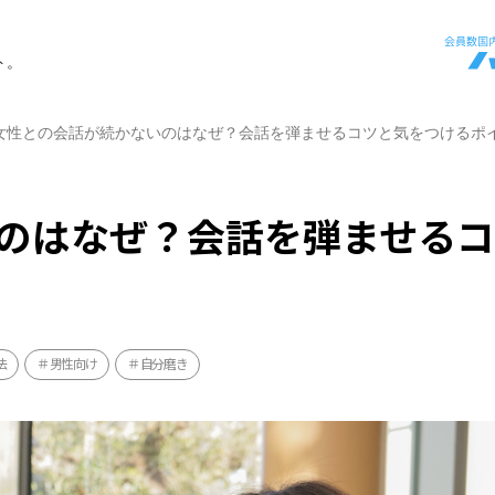
ト。
女性との会話が続かないのはなぜ？会話を弾ませるコツと気をつけるポ
のはなぜ？会話を弾ませる
法
男性向け
自分磨き