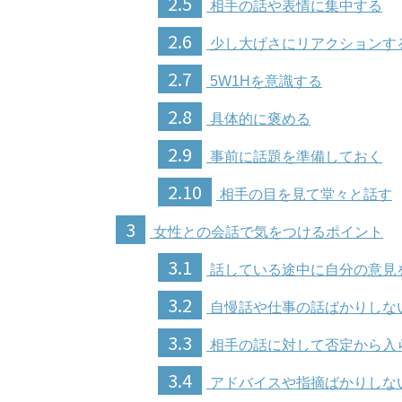
2.5
相手の話や表情に集中する
2.6
少し大げさにリアクションす
2.7
5W1Hを意識する
2.8
具体的に褒める
2.9
事前に話題を準備しておく
2.10
相手の目を見て堂々と話す
3
女性との会話で気をつけるポイント
3.1
話している途中に自分の意見
3.2
自慢話や仕事の話ばかりしな
3.3
相手の話に対して否定から入
3.4
アドバイスや指摘ばかりしな