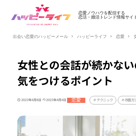
恋愛ノウハウを配信する
恋活・婚活トレンド情報サイ
出会い恋愛のハッピーメール
ハッピーライフ
恋愛
女性との会話が続かない
気をつけるポイント
恋愛
テクニック
改善方
2023年4月8日
2023年4月4日