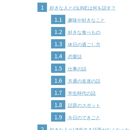
1
好きな人とのLINEは何を話す？
1.1
趣味や好きなこと
1.2
好きな食べもの
1.3
休日の過ごし方
1.4
恋愛話
1.5
仕事の話
1.6
共通の友達の話
1.7
学生時代の話
1.8
話題のスポット
1.9
今日のできごと
2
好きな人とLINEする話題がなくなっ