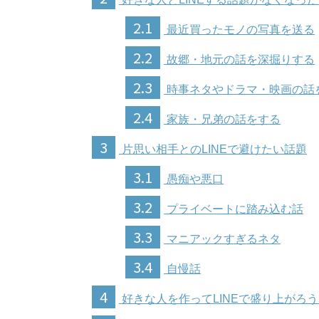
2.1
最近買ったモノの写真を送る
2.2
故郷・地元の話を深掘りする
2.3
時事ネタやドラマ・映画の話
2.4
家族・兄弟の話をする
3
片思い相手とのLINEで避けたい話題
3.1
愚痴や悪口
3.2
プライベートに踏み込む話
3.3
マニアックすぎるネタ
3.4
自慢話
4
好きな人を作ってLINEで盛り上がろ