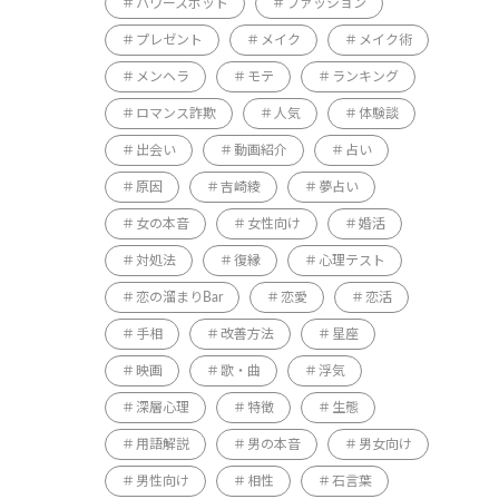
パワースポット
ファッション
プレゼント
メイク
メイク術
メンヘラ
モテ
ランキング
ロマンス詐欺
人気
体験談
出会い
動画紹介
占い
原因
吉崎綾
夢占い
女の本音
女性向け
婚活
対処法
復縁
心理テスト
恋の溜まりBar
恋愛
恋活
手相
改善方法
星座
映画
歌・曲
浮気
深層心理
特徴
生態
用語解説
男の本音
男女向け
男性向け
相性
石言葉