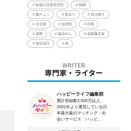
秘密の恋愛研究所
結婚
胸キュン
脈あり
自分磨き
花言葉
血液型
診断
運勢
運命の人
遠距離恋愛
野呂佳代
顔
専門家・ライター
ハッピーライフ編集部
累計登録数3,500万以上、
2001年より運営している日
本最大級のマッチング・出
会いサービス「ハッピ...