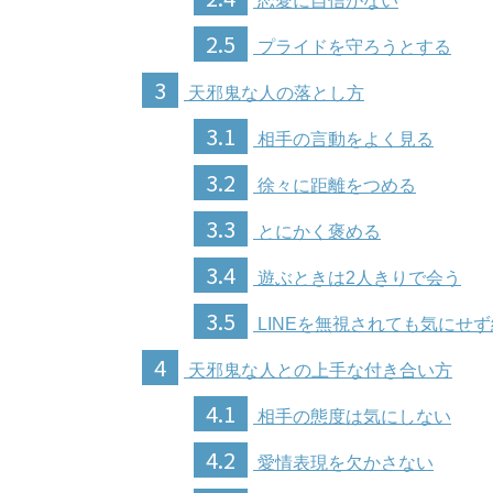
恋愛に自信がない
2.5
プライドを守ろうとする
3
天邪鬼な人の落とし方
3.1
相手の言動をよく見る
3.2
徐々に距離をつめる
3.3
とにかく褒める
3.4
遊ぶときは2人きりで会う
3.5
LINEを無視されても気にせ
4
天邪鬼な人との上手な付き合い方
4.1
相手の態度は気にしない
4.2
愛情表現を欠かさない