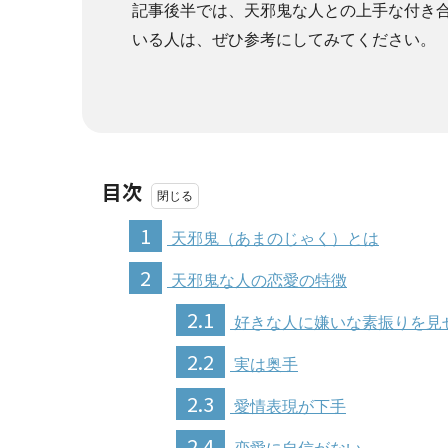
記事後半では、天邪鬼な人との上手な付き
いる人は、ぜひ参考にしてみてください。
目次
1
天邪鬼（あまのじゃく）とは
2
天邪鬼な人の恋愛の特徴
2.1
好きな人に嫌いな素振りを見
2.2
実は奥手
2.3
愛情表現が下手
2.4