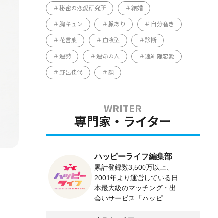
秘密の恋愛研究所
結婚
胸キュン
脈あり
自分磨き
花言葉
血液型
診断
運勢
運命の人
遠距離恋愛
野呂佳代
顔
専門家・ライター
ハッピーライフ編集部
累計登録数3,500万以上、
2001年より運営している日
本最大級のマッチング・出
会いサービス「ハッピ...