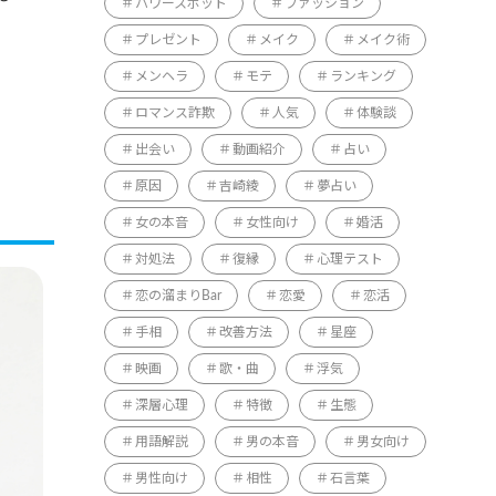
パワースポット
ファッション
プレゼント
メイク
メイク術
メンヘラ
モテ
ランキング
ロマンス詐欺
人気
体験談
出会い
動画紹介
占い
原因
吉崎綾
夢占い
女の本音
女性向け
婚活
対処法
復縁
心理テスト
恋の溜まりBar
恋愛
恋活
手相
改善方法
星座
映画
歌・曲
浮気
深層心理
特徴
生態
用語解説
男の本音
男女向け
男性向け
相性
石言葉