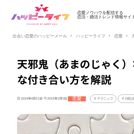
恋愛ノウハウを配信する
恋活・婚活トレンド情報サイ
出会い恋愛のハッピーメール
ハッピーライフ
恋愛
天邪鬼（あまのじゃく）
な付き合い方を解説
恋愛
テクニック
対処
2024年4月11日
2025年1月5日