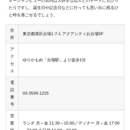
オーシャンビューの店内は大好きな恋人とのデートにもぴっ
たりですし、誕生日や記念日などに行っても思い出に残るひ
と時を過ごせるでしょう。
住
東京都港区台場1-7-1 アクアシティお台場5F
所
ア
ク
ゆりかもめ「台場駅」より徒歩1分
セ
ス
電
話
03-3599-1225
番
号
営
業
ランチ 月～金 11:30～15:00／ディナー 月～金 17:00