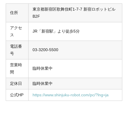
東京都新宿区歌舞伎町1-7-7 新宿ロボットビル
住所
B2F
アクセ
JR「新宿駅」より徒歩5分
ス
電話番
03-3200-5500
号
営業時
臨時休業中
間
定休日
臨時休業中
公式HP
https://www.shinjuku-robot.com/pc/?lng=ja