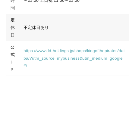
時
～23:00 土日祝 11:00～23:00
間
定
休
不定休日あり
日
公
https://www.dd-holdings.jp/shops/kingofthepirates/dai
式
ba/?utm_source=mybusiness&utm_medium=google
H
#/
P