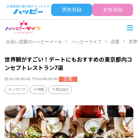
男性登録
女性登録
出会い恋愛のハッピーメール
ハッピーライフ
恋愛
世界
世界観がすごい！デートにもおすすめの東京都内コ
ンセプトレストラン7選
恋愛
2021年1月20日
2026年1月23日
ノウハウ
特徴
男女向け