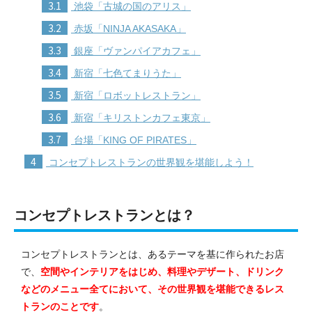
3.1
池袋「古城の国のアリス」
3.2
赤坂「NINJA AKASAKA」
3.3
銀座「ヴァンパイアカフェ」
3.4
新宿「七色てまりうた」
3.5
新宿「ロボットレストラン」
3.6
新宿「キリストンカフェ東京」
3.7
台場「KING OF PIRATES」
4
コンセプトレストランの世界観を堪能しよう！
コンセプトレストランとは？
コンセプトレストランとは、あるテーマを基に作られたお店
で、
空間やインテリアをはじめ、料理やデザート、ドリンク
などのメニュー全てにおいて、その世界観を堪能できるレス
トランのことです
。