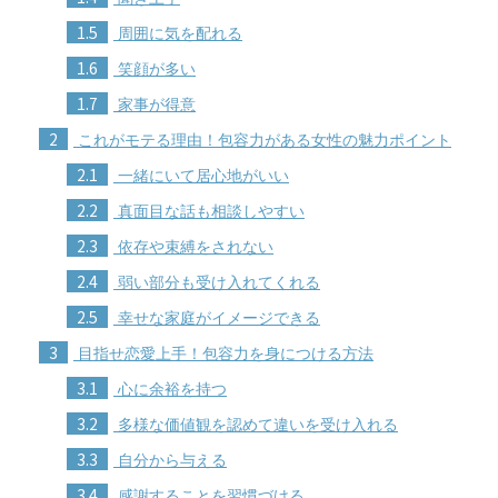
1.5
周囲に気を配れる
1.6
笑顔が多い
1.7
家事が得意
2
これがモテる理由！包容力がある女性の魅力ポイント
2.1
一緒にいて居心地がいい
2.2
真面目な話も相談しやすい
2.3
依存や束縛をされない
2.4
弱い部分も受け入れてくれる
2.5
幸せな家庭がイメージできる
3
目指せ恋愛上手！包容力を身につける方法
3.1
心に余裕を持つ
3.2
多様な価値観を認めて違いを受け入れる
3.3
自分から与える
3.4
感謝することを習慣づける