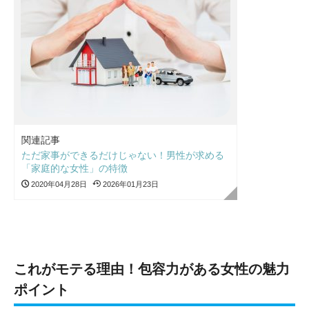
関連記事
ただ家事ができるだけじゃない！男性が求める
「家庭的な女性」の特徴
2020年04月28日
2026年01月23日
これがモテる理由！包容力がある女性の魅力
ポイント