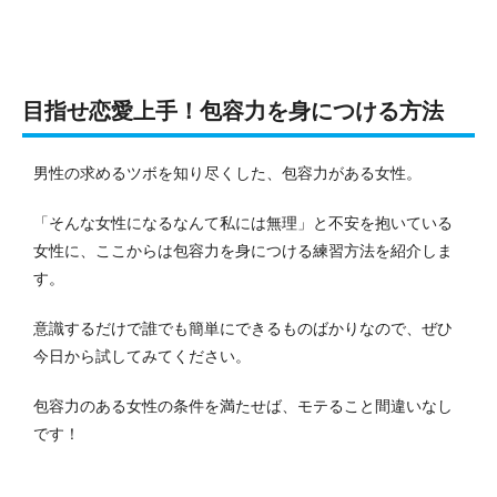
目指せ恋愛上手！包容力を身につける方法
男性の求めるツボを知り尽くした、包容力がある女性。
「そんな女性になるなんて私には無理」と不安を抱いている
女性に、ここからは包容力を身につける練習方法を紹介しま
す。
意識するだけで誰でも簡単にできるものばかりなので、ぜひ
今日から試してみてください。
包容力のある女性の条件を満たせば、モテること間違いなし
です！