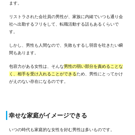
ます。
リストラされた会社員の男性が、家族に内緒でいつも通り会
社へ出勤するフリをして、転職活動する話もあるくらいで
す。
しかし、男性も人間なので、失敗もするし弱音を吐きたい瞬
間もあります。
包容力がある女性は、そんな
男性の弱い部分を責めることな
く、相手を受け入れることができる
ため、男性にとってかけ
がえのない存在になるのです。
幸せな家庭がイメージできる
いつの時代も家庭的な女性を好む男性は多いものです。