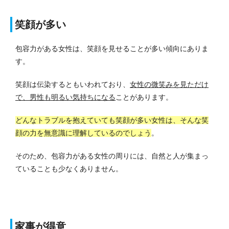
笑顔が多い
包容力がある女性は、笑顔を見せることが多い傾向にありま
す。
笑顔は伝染するともいわれており、
女性の微笑みを見ただけ
で、男性も明るい気持ちになる
ことがあります。
どんなトラブルを抱えていても笑顔が多い女性は、そんな笑
顔の力を無意識に理解しているのでしょう
。
そのため、包容力がある女性の周りには、自然と人が集まっ
ていることも少なくありません。
家事が得意