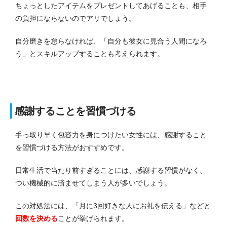
ちょっとしたアイテムをプレゼントしてあげることも、相手
の負担にならないのでアリでしょう。
自分磨きを怠らなければ、「自分も彼女に見合う人間になろ
う」とスキルアップすることも考えられます。
感謝することを習慣づける
手っ取り早く包容力を身につけたい女性には、感謝すること
を習慣づける方法がおすすめです。
日常生活で当たり前すぎることには、感謝する習慣がなく、
つい機械的に済ませてしまう人が多いでしょう。
この対処法には、「月に3回好きな人にお礼を伝える」などと
回数を決める
ことが挙げられます。