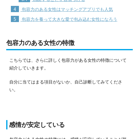
4
包容力のある女性はマッチングアプリでも人気
5
包容力を養って大きな愛で包み込む女性になろう
包容力のある女性の特徴
こちらでは、さらに詳しく包容力がある女性の特徴について
紹介していきます。
自分に当てはまる項目がないか、自己診断してみてくださ
い。
感情が安定している