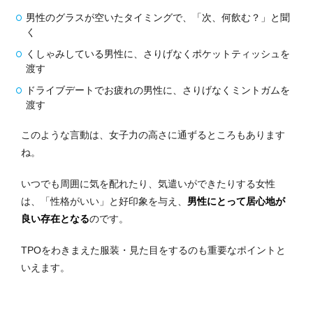
男性のグラスが空いたタイミングで、「次、何飲む？」と聞
く
くしゃみしている男性に、さりげなくポケットティッシュを
渡す
ドライブデートでお疲れの男性に、さりげなくミントガムを
渡す
このような言動は、女子力の高さに通ずるところもあります
ね。
いつでも周囲に気を配れたり、気遣いができたりする女性
は、「性格がいい」と好印象を与え、
男性にとって居心地が
良い存在となる
のです。
TPOをわきまえた服装・見た目をするのも重要なポイントと
いえます。