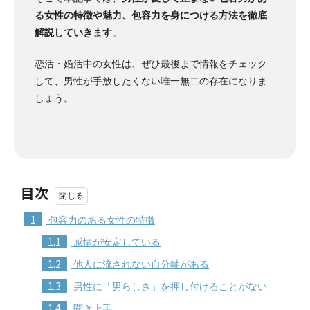
る女性の特徴や魅力、包容力を身につける方法を徹底
解説していきます
。
恋活・婚活中の女性は、ぜひ最後まで情報をチェック
して、男性が手放したくない唯一無二の存在になりま
しょう。
目次
1
包容力のある女性の特徴
1.1
感情が安定している
1.2
他人に流されない自分軸がある
1.3
男性に「男らしさ」を押し付けることがない
1.4
聞き上手