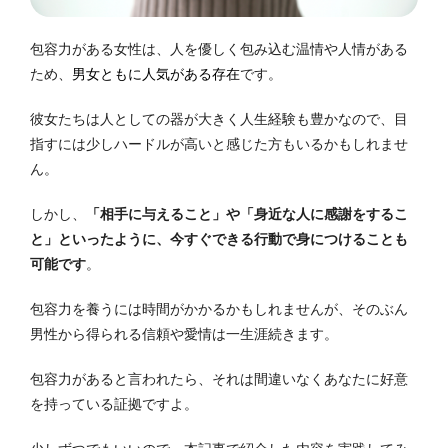
包容力がある女性は、人を優しく包み込む温情や人情がある
ため、
男女ともに人気がある存在
です。
彼女たちは人としての器が大きく人生経験も豊かなので、目
指すには少しハードルが高いと感じた方もいるかもしれませ
ん。
しかし、
「相手に与えること」や「身近な人に感謝をするこ
と」といったように、今すぐできる行動で身につけることも
可能です
。
包容力を養うには時間がかかるかもしれませんが、そのぶん
男性から得られる信頼や愛情は一生涯続きます。
包容力があると言われたら、それは間違いなくあなたに好意
を持っている証拠ですよ。