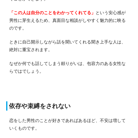
「この人は自分のことをわかってくれてる」
という安心感が
男性に芽生えるため、真面目な相談がしやすく魅力的に映る
のです。
ときに自己開示しながら話を聞いてくれる聞き上手な人は、
絶対に重宝されます。
なぜか何でも話してしまう頼りがいは、包容力のある女性な
らではでしょう。
依存や束縛をされない
恋をした男性のことが好きであればあるほど、不安は増して
いくものです。