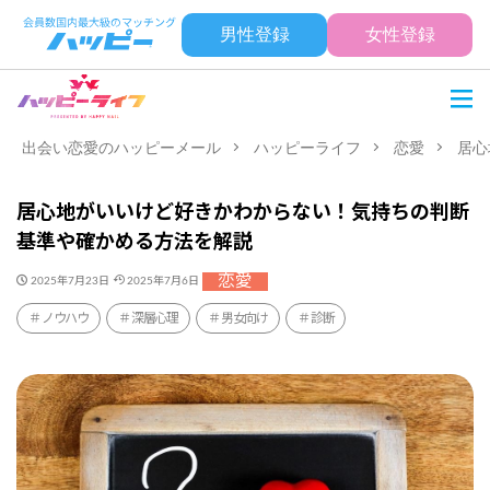
男性登録
女性登録
出会い恋愛のハッピーメール
ハッピーライフ
恋愛
居心
居心地がいいけど好きかわからない！気持ちの判断
基準や確かめる方法を解説
恋愛
2025年7月23日
2025年7月6日
ノウハウ
深層心理
男女向け
診断