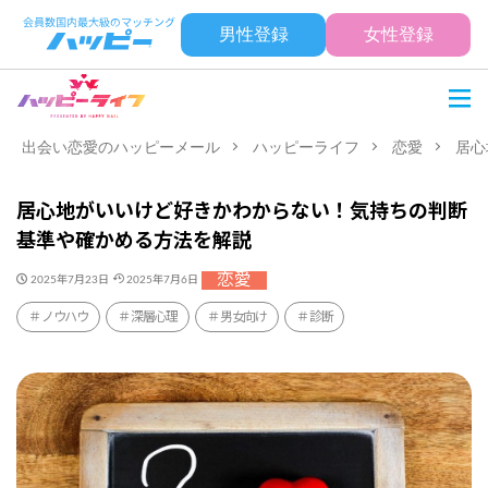
男性登録
女性登録
出会い恋愛のハッピーメール
ハッピーライフ
恋愛
居心
居心地がいいけど好きかわからない！気持ちの判断
基準や確かめる方法を解説
恋愛
2025年7月23日
2025年7月6日
ノウハウ
深層心理
男女向け
診断