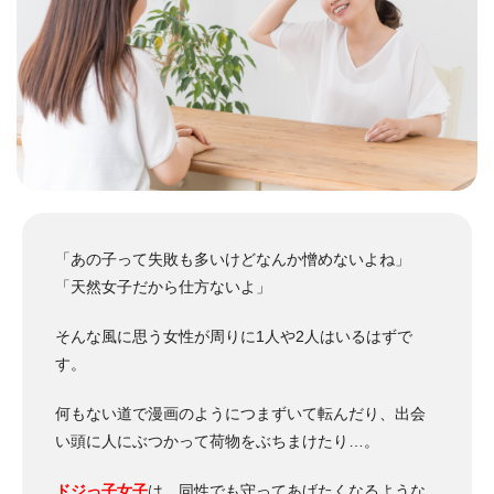
「あの子って失敗も多いけどなんか憎めないよね」
「天然女子だから仕方ないよ」
そんな風に思う女性が周りに1人や2人はいるはずで
す。
何もない道で漫画のようにつまずいて転んだり、出会
い頭に人にぶつかって荷物をぶちまけたり…。
ドジっ子女子
は、同性でも守ってあげたくなるような