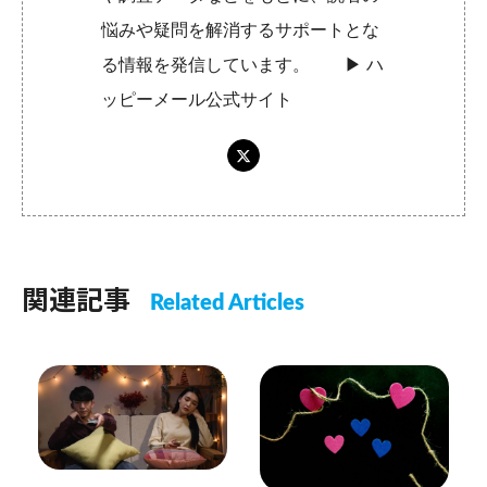
悩みや疑問を解消するサポートとな
る情報を発信しています。 ▶︎
ハ
ッピーメール公式サイト
関連記事
Related Articles