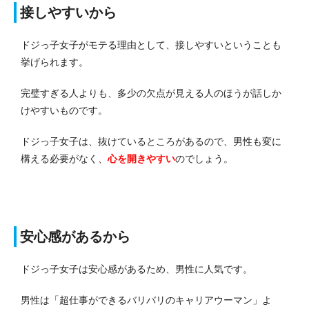
接しやすいから
ドジっ子女子がモテる理由として、接しやすいということも
挙げられます。
完璧すぎる人よりも、多少の欠点が見える人のほうが話しか
けやすいものです。
ドジっ子女子は、抜けているところがあるので、男性も変に
構える必要がなく、
心を開きやすい
のでしょう。
安心感があるから
ドジっ子女子は安心感があるため、男性に人気です。
男性は「超仕事ができるバリバリのキャリアウーマン」よ