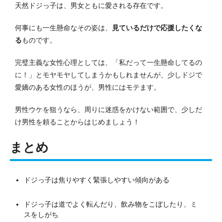
天然ドジっ子は、男女ともに愛される存在です。
何事にも一生懸命なその姿は、
見ているだけで応援したくな
る
ものです。
完璧主義な女性心理としては、「私だって一生懸命してるの
に！」とモヤモヤしてしまうかもしれませんが、少しドジで
愛嬌のある女性のほうが、男性にはモテます。
男性ウケを狙うなら、周りに迷惑をかけない範囲で、少しだ
け男性を頼ることからはじめましょう！
まとめ
ドジっ子は焦りやすく緊張しやすい傾向がある
ドジっ子は道でよく転んだり、飲み物をこぼしたり、ミ
スをしがち