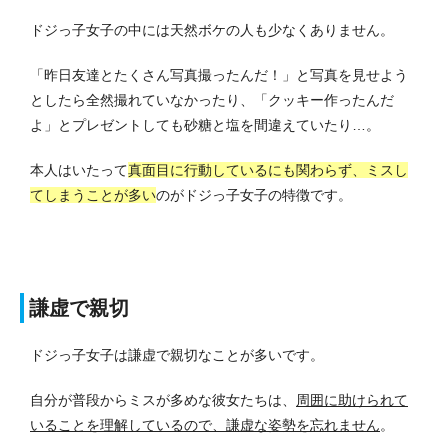
ドジっ子女子の中には天然ボケの人も少なくありません。
「昨日友達とたくさん写真撮ったんだ！」と写真を見せよう
としたら全然撮れていなかったり、「クッキー作ったんだ
よ」とプレゼントしても砂糖と塩を間違えていたり…。
本人はいたって
真面目に行動しているにも関わらず、ミスし
てしまうことが多い
のがドジっ子女子の特徴です。
謙虚で親切
ドジっ子女子は謙虚で親切なことが多いです。
自分が普段からミスが多めな彼女たちは、
周囲に助けられて
いることを理解しているので、謙虚な姿勢を忘れません
。