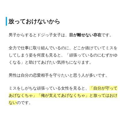
放っておけないから
男子からするとドジっ子女子は、
目が離せない存在
です。
全力で仕事に取り組んでいるのに、どこか抜けていてミスを
してしまう姿を何度も見ると、「頑張っているのにむずかゆ
くなる」と助けてあげたい気持ちになります。
男性は自分の恋愛相手を守りたいと思う人が多いです。
ミスをしがちな頑張っている女性を見ると、
「自分が守って
あげなくちゃ」「俺が支えてあげなくちゃ」と放ってはおけ
ない
のです。