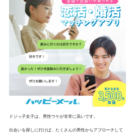
ドジっ子女子は、男性ウケが非常に高いです。
出会いを探しに行けば、たくさんの男性からアプローチして