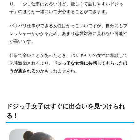
り、「少し仕事はとろいけど、優しくて話しやすいドジっ
子」のほうが一緒にいて安心することができます。
バリバリ仕事ができる女性はかっこいいですが、自分にもプ
レッシャーがかかるため、あまり恋愛対象に見れない可能性
が高いです。
仕事で辛いことがあったとき、バリキャリの女性に相談して
叱咤激励されるより、
ドジっ子な女性に共感してもらったほ
うが癒される
のかもしれませんね。
ドジっ子女子はすぐに出会いを見つけられ
る！