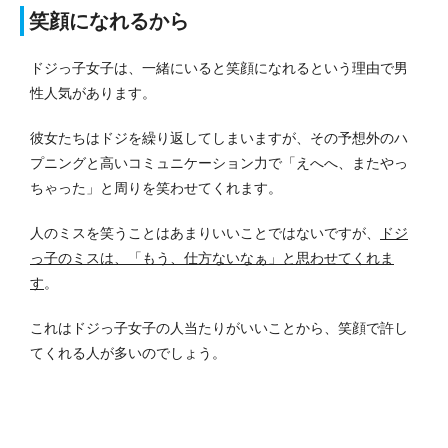
笑顔になれるから
ドジっ子女子は、一緒にいると笑顔になれるという理由で男
性人気があります。
彼女たちはドジを繰り返してしまいますが、その予想外のハ
プニングと高いコミュニケーション力で「えへへ、またやっ
ちゃった」と周りを笑わせてくれます。
人のミスを笑うことはあまりいいことではないですが、
ドジ
っ子のミスは、「もう、仕方ないなぁ」と思わせてくれま
す
。
これはドジっ子女子の人当たりがいいことから、笑顔で許し
てくれる人が多いのでしょう。