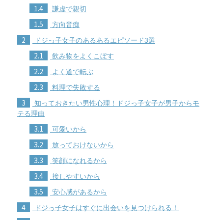
1.4
謙虚で親切
1.5
方向音痴
2
ドジっ子女子のあるあるエピソード3選
2.1
飲み物をよくこぼす
2.2
よく道で転ぶ
2.3
料理で失敗する
3
知っておきたい男性心理！ドジっ子女子が男子からモ
テる理由
3.1
可愛いから
3.2
放っておけないから
3.3
笑顔になれるから
3.4
接しやすいから
3.5
安心感があるから
4
ドジっ子女子はすぐに出会いを見つけられる！