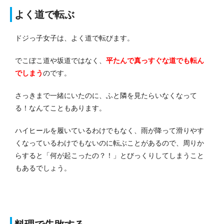
よく道で転ぶ
ドジっ子女子は、よく道で転びます。
でこぼこ道や坂道ではなく、
平たんで真っすぐな道でも転ん
でしまう
のです。
さっきまで一緒にいたのに、ふと隣を見たらいなくなって
る！なんてこともあります。
ハイヒールを履いているわけでもなく、雨が降って滑りやす
くなっているわけでもないのに転ぶことがあるので、周りか
らすると「何が起こったの？！」とびっくりしてしまうこと
もあるでしょう。