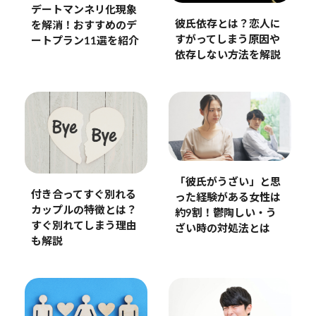
デートマンネリ化現象
彼氏依存とは？恋人に
を解消！おすすめのデ
すがってしまう原因や
ートプラン11選を紹介
依存しない方法を解説
「彼氏がうざい」と思
付き合ってすぐ別れる
った経験がある女性は
カップルの特徴とは？
約9割！鬱陶しい・う
すぐ別れてしまう理由
ざい時の対処法とは
も解説