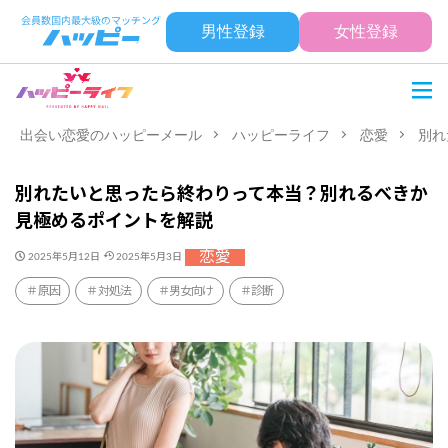
男性登録
女性登録
出会い恋愛のハッピーメール
ハッピーライフ
恋愛
別れ
別れたいと思ったら終わりって本当？別れるべきか
見極めるポイントを解説
恋愛
2025年5月12日
2025年5月3日
原因
対処法
男女向け
診断