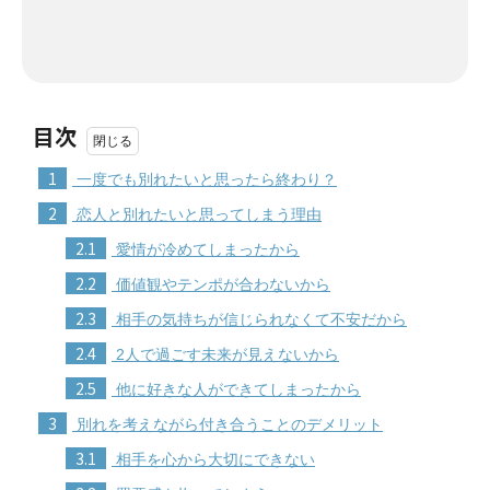
目次
1
一度でも別れたいと思ったら終わり？
2
恋人と別れたいと思ってしまう理由
2.1
愛情が冷めてしまったから
2.2
価値観やテンポが合わないから
2.3
相手の気持ちが信じられなくて不安だから
2.4
2人で過ごす未来が見えないから
2.5
他に好きな人ができてしまったから
3
別れを考えながら付き合うことのデメリット
3.1
相手を心から大切にできない