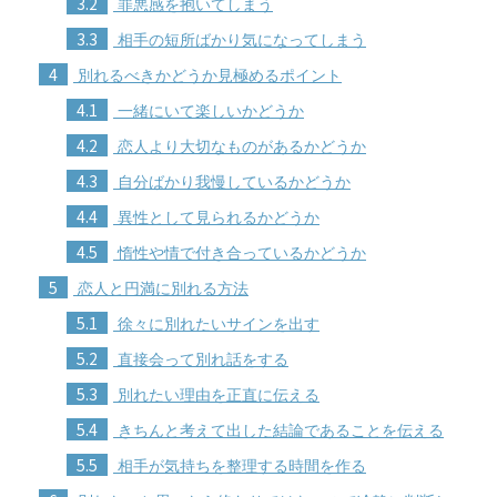
3.2
罪悪感を抱いてしまう
3.3
相手の短所ばかり気になってしまう
4
別れるべきかどうか見極めるポイント
4.1
一緒にいて楽しいかどうか
4.2
恋人より大切なものがあるかどうか
4.3
自分ばかり我慢しているかどうか
4.4
異性として見られるかどうか
4.5
惰性や情で付き合っているかどうか
5
恋人と円満に別れる方法
5.1
徐々に別れたいサインを出す
5.2
直接会って別れ話をする
5.3
別れたい理由を正直に伝える
5.4
きちんと考えて出した結論であることを伝える
5.5
相手が気持ちを整理する時間を作る