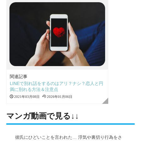
関連記事
LINEで別れ話をするのはアリ？ナシ？恋人と円
満に別れる方法＆注意点
2021年03月08日
2026年01月06日
マンガ動画で見る↓↓
彼氏にひどいことを言われた… 浮気や裏切り行為をさ