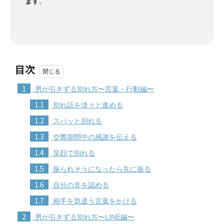
ます
。
目次
1
男が引きずる別れ方〜言葉・行動編〜
1.1
別れ話を淡々と進める
1.2
スパッと別れる
1.3
交際期間中の感謝を伝える
1.4
笑顔で別れる
1.5
振られそうになったら先に振る
1.6
自分の非を認める
1.7
相手を気遣う言葉をかける
2
男が引きずる別れ方〜LINE編〜