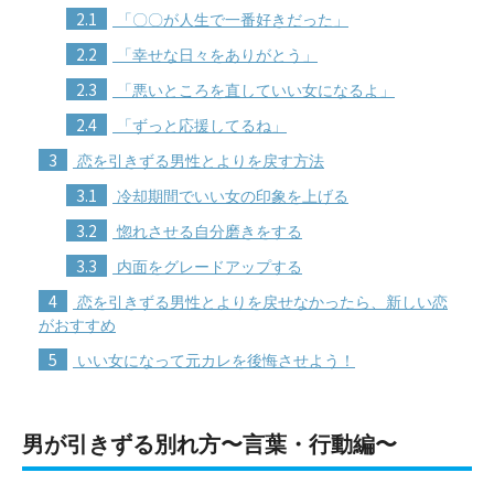
2.1
「〇〇が人生で一番好きだった」
2.2
「幸せな日々をありがとう」
2.3
「悪いところを直していい女になるよ」
2.4
「ずっと応援してるね」
3
恋を引きずる男性とよりを戻す方法
3.1
冷却期間でいい女の印象を上げる
3.2
惚れさせる自分磨きをする
3.3
内面をグレードアップする
4
恋を引きずる男性とよりを戻せなかったら、新しい恋
がおすすめ
5
いい女になって元カレを後悔させよう！
男が引きずる別れ方〜言葉・行動編〜