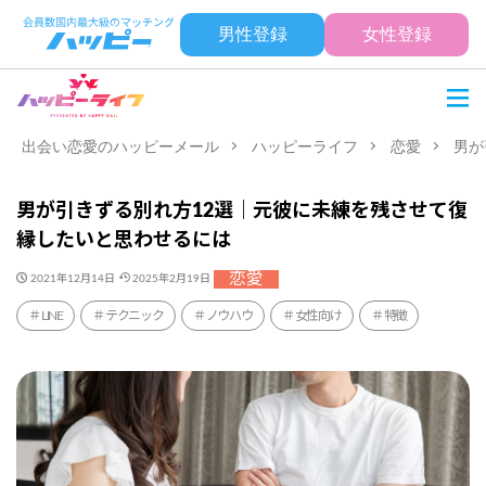
男性登録
女性登録
出会い恋愛のハッピーメール
ハッピーライフ
恋愛
男が
男が引きずる別れ方12選｜元彼に未練を残させて復
縁したいと思わせるには
恋愛
2021年12月14日
2025年2月19日
LINE
テクニック
ノウハウ
女性向け
特徴