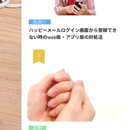
出会い
ハッピーメールログイン画面から登録でき
ない時のweb版・アプリ版の対処法
診断