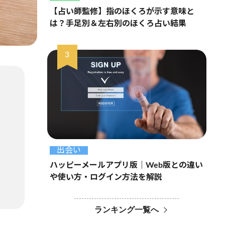
【占い師監修】指のほくろが示す意味と
は？手足別＆左右別のほくろ占い結果
出会い
ハッピーメールアプリ版｜Web版との違い
や使い方・ログイン方法を解説
ランキング一覧へ