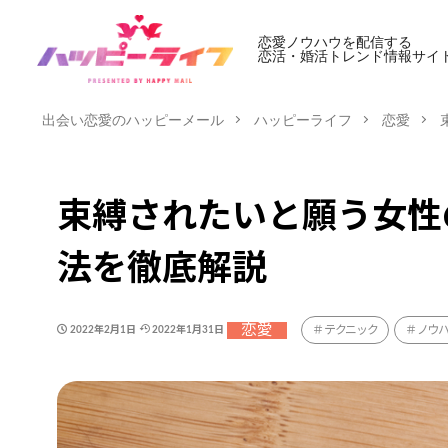
恋愛ノウハウを配信する
恋活・婚活トレンド情報サイ
出会い恋愛のハッピーメール
ハッピーライフ
恋愛
束縛されたいと願う女性
法を徹底解説
恋愛
テクニック
ノウ
2022年2月1日
2022年1月31日