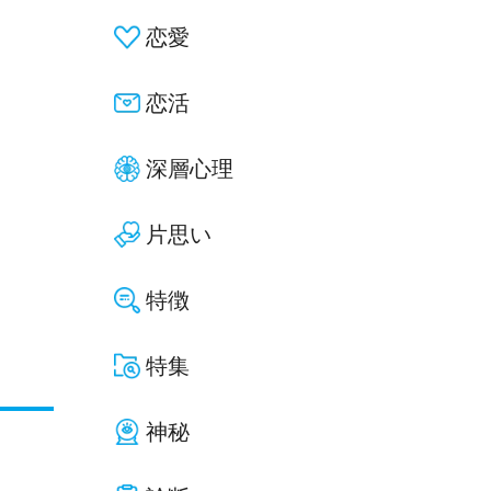
恋愛
恋活
深層心理
片思い
特徴
特集
神秘