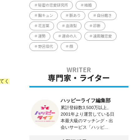
秘密の恋愛研究所
結婚
胸キュン
脈あり
自分磨き
花言葉
血液型
診断
運勢
運命の人
遠距離恋愛
野呂佳代
顔
専門家・ライター
てく
ハッピーライフ編集部
累計登録数3,500万以上、
2001年より運営している日
本最大級のマッチング・出
会いサービス「ハッピ...