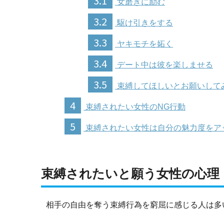
3.1
女磨きに励む
3.2
駆け引きをする
3.3
ヤキモチを妬く
3.4
デート中は彼を楽しませる
3.5
束縛してほしいとお願いして
4
束縛されたい女性のNG行動
5
束縛されたい女性は自分の魅力度をア
束縛されたいと願う女性の心理
相手の自由を奪う束縛行為を窮屈に感じる人は多