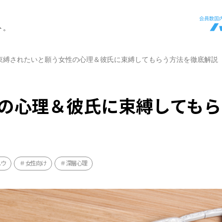
ト。
束縛されたいと願う女性の心理＆彼氏に束縛してもらう方法を徹底解説
の心理＆彼氏に束縛してもら
ハウ
女性向け
深層心理