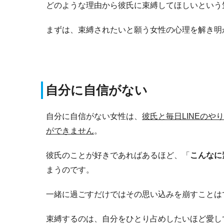
どのような理由から彼氏に束縛してほしいという
まずは、束縛されたいと願う女性の心理を解き明
自分に自信がない
自分に自信がない女性は、
彼氏と毎日LINEの
ができません
。
彼氏のことが好きであればあるほど、「
こんなに
まうのです。
一緒に過ごすだけではその思い込みを崩すことは
束縛するのは、自分をひとり占めしたいほど愛し