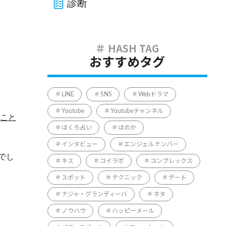
診断
おすすめタグ
LINE
SNS
Webドラマ
Youtube
Youtubeチャンネル
ること
ほくろ占い
ほのか
インタビュー
エンジェルナンバー
でし
キス
コイラボ
コンプレックス
スポット
テクニック
デート
ナジャ・グランディーバ
ネタ
ノウハウ
ハッピーメール