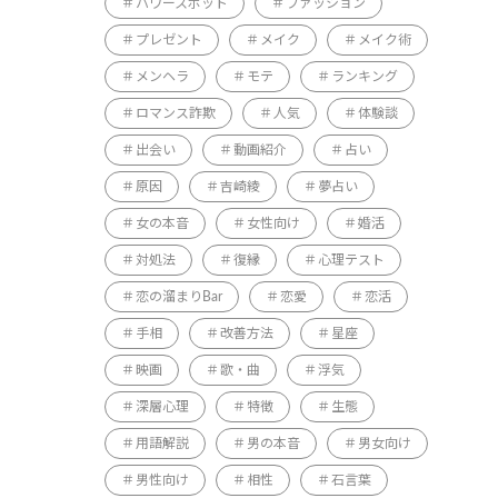
パワースポット
ファッション
プレゼント
メイク
メイク術
メンヘラ
モテ
ランキング
ロマンス詐欺
人気
体験談
出会い
動画紹介
占い
原因
吉崎綾
夢占い
女の本音
女性向け
婚活
対処法
復縁
心理テスト
恋の溜まりBar
恋愛
恋活
手相
改善方法
星座
映画
歌・曲
浮気
深層心理
特徴
生態
用語解説
男の本音
男女向け
男性向け
相性
石言葉