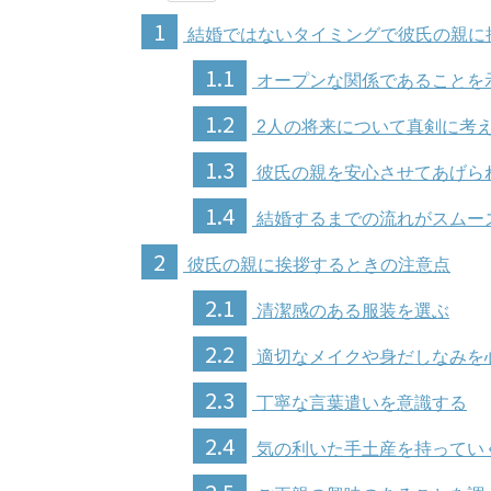
1
結婚ではないタイミングで彼氏の親に
1.1
オープンな関係であることを
1.2
2人の将来について真剣に考
1.3
彼氏の親を安心させてあげら
1.4
結婚するまでの流れがスムー
2
彼氏の親に挨拶するときの注意点
2.1
清潔感のある服装を選ぶ
2.2
適切なメイクや身だしなみを
2.3
丁寧な言葉遣いを意識する
2.4
気の利いた手土産を持ってい