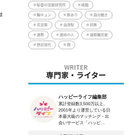
秘密の恋愛研究所
結婚
ま
胸キュン
脈あり
自分磨き
花言葉
血液型
診断
運勢
運命の人
遠距離恋愛
野呂佳代
顔
専門家・ライター
ハッピーライフ編集部
累計登録数3,500万以上、
2001年より運営している日
本最大級のマッチング・出
会いサービス「ハッピ...