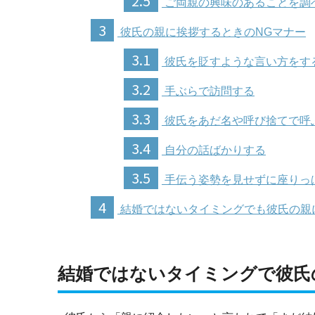
2.5
ご両親の興味のあることを調
3
彼氏の親に挨拶するときのNGマナー
3.1
彼氏を貶すような言い方をす
3.2
手ぶらで訪問する
3.3
彼氏をあだ名や呼び捨てで呼
3.4
自分の話ばかりする
3.5
手伝う姿勢を見せずに座りっ
4
結婚ではないタイミングでも彼氏の親
結婚ではないタイミングで彼氏