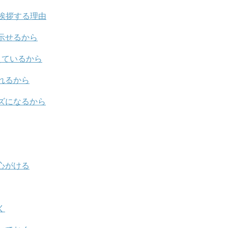
挨拶する理由
示せるから
えているから
れるから
ズになるから
心がける
く