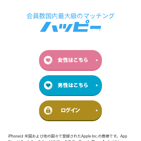
iPhoneは 米国および他の国々で登録されたApple Inc.の商標です。App