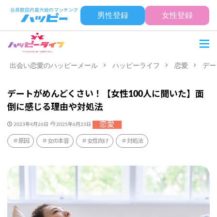
男性登録
女性登録
出会い恋愛のハッピーメール
ハッピーライフ
恋愛
デー
デートがめんどくさい！【女性100人に聞いた】面
倒に感じる理由や対処法
恋愛
2023年4月26日
2025年6月23日
原因
女の本音
女性向け
対処法