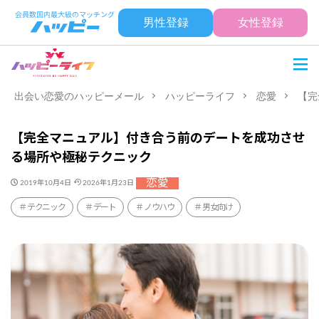
男性登録
女性登録
出会い恋愛のハッピーメール
ハッピーライフ
恋愛
【完
【完全マニュアル】付き合う前のデートを成功させ
る場所や極秘テクニック
恋愛
2019年10月4日
2026年1月23日
テクニック
デート
ノウハウ
男女向け