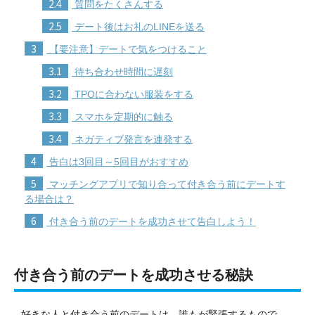
2.4
質問をたくさんする
2.5
デート後はお礼のLINEを送る
3
【要注意】デートで気をつけること
3.1
待ち合わせ時間に遅刻
3.2
TPOに合わない服装をする
3.3
スマホを定期的に触る
3.4
ネガティブ発言を連発する
4
告白は3回目～5回目がおすすめ
5
マッチングアプリで知り合って付き合う前にデートす
る場合は？
6
付き合う前のデートを成功させて告白しよう！
付き合う前のデートを成功させる秘訣
好きな人と付き合う前のデートは、誰もが緊張するもので