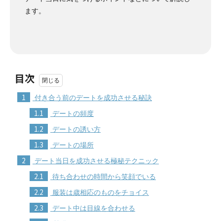
ます。
目次
1
付き合う前のデートを成功させる秘訣
1.1
デートの頻度
1.2
デートの誘い方
1.3
デートの場所
2
デート当日を成功させる極秘テクニック
2.1
待ち合わせの時間から笑顔でいる
2.2
服装は歳相応のものをチョイス
2.3
デート中は目線を合わせる