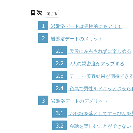
目次
1
岩盤浴デートは男性的にもアリ！
2
岩盤浴デートのメリット
2.1
天候に左右されずに楽しめる
2.2
2人の親密度がアップする
2.3
デート+美容効果が期待でき
2.4
色気で男性をドキッとさせら
3
岩盤浴デートのデメリット
3.1
お化粧を落としてすっぴんを
3.2
会話を楽しむことができない