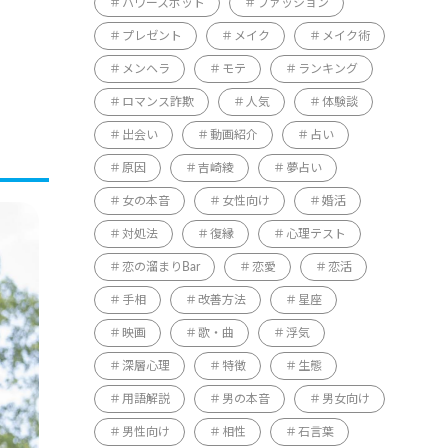
パワースポット
ファッション
プレゼント
メイク
メイク術
メンヘラ
モテ
ランキング
ロマンス詐欺
人気
体験談
出会い
動画紹介
占い
原因
吉崎綾
夢占い
女の本音
女性向け
婚活
対処法
復縁
心理テスト
恋の溜まりBar
恋愛
恋活
手相
改善方法
星座
映画
歌・曲
浮気
深層心理
特徴
生態
用語解説
男の本音
男女向け
男性向け
相性
石言葉