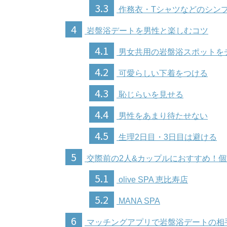
3.3
作務衣・Tシャツなどのシン
4
岩盤浴デートを男性と楽しむコツ
4.1
男女共用の岩盤浴スポットを
4.2
可愛らしい下着をつける
4.3
恥じらいを見せる
4.4
男性をあまり待たせない
4.5
生理2日目・3日目は避ける
5
交際前の2人&カップルにおすすめ！
5.1
olive SPA 恵比寿店
5.2
MANA SPA
6
マッチングアプリで岩盤浴デートの相