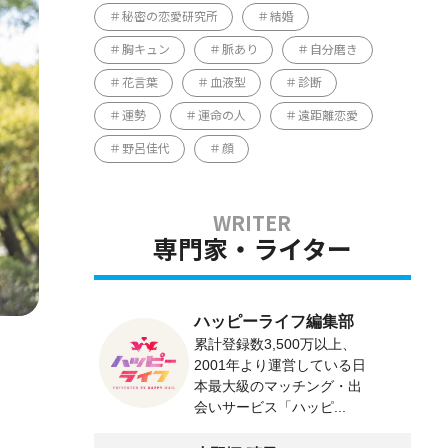
秘密の恋愛研究所
結婚
胸キュン
脈あり
自分磨き
花言葉
血液型
診断
運勢
運命の人
遠距離恋愛
野呂佳代
顔
専門家・ライター
ハッピーライフ編集部
累計登録数3,500万以上、
2001年より運営している日
本最大級のマッチング・出
会いサービス「ハッピ...