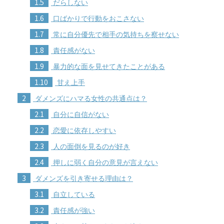
1.5
だらしない
1.6
口ばかりで行動をおこさない
1.7
常に自分優先で相手の気持ちを察せない
1.8
責任感がない
1.9
暴力的な面を見せてきたことがある
1.10
甘え上手
2
ダメンズにハマる女性の共通点は？
2.1
自分に自信がない
2.2
恋愛に依存しやすい
2.3
人の面倒を見るのが好き
2.4
押しに弱く自分の意見が言えない
3
ダメンズを引き寄せる理由は？
3.1
自立している
3.2
責任感が強い