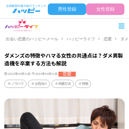
男性登録
女性登録
出会い恋愛のハッピーメール
ハッピーライフ
恋愛
ダメ
ダメンズの特徴やハマる女性の共通点は？ダメ男製
造機を卒業する方法も解説
恋愛
2023年10月11日
2023年10月11日
ノウハウ
女性向け
改善方法
特徴