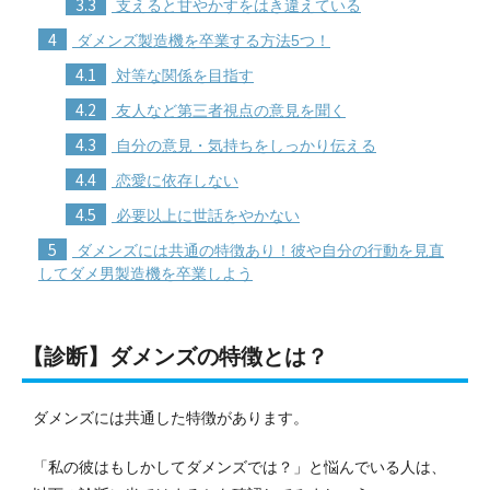
3.3
支えると甘やかすをはき違えている
4
ダメンズ製造機を卒業する方法5つ！
4.1
対等な関係を目指す
4.2
友人など第三者視点の意見を聞く
4.3
自分の意見・気持ちをしっかり伝える
4.4
恋愛に依存しない
4.5
必要以上に世話をやかない
5
ダメンズには共通の特徴あり！彼や自分の行動を見直
してダメ男製造機を卒業しよう
【診断】ダメンズの特徴とは？
ダメンズには共通した特徴があります。
「私の彼はもしかしてダメンズでは？」と悩んでいる人は、