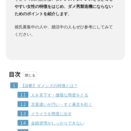
やすい女性の特徴をはじめ、ダメ男製造機にならない
ためのポイントを紹介します
。
彼氏募集中の人や、婚活中の人もぜひ参考にしてみて
ください。
目次
1
【診断】ダメンズの特徴とは？
1.1
人を見下す・傲慢な態度をとる
1.2
言葉遣いが汚い・すぐ暴言を吐く
1.3
イライラを態度に出す
1.4
金銭管理がしっかりできない