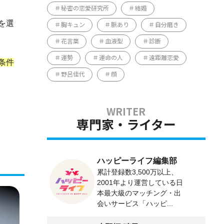
秘密の恋愛研究所
結婚
を選
胸キュン
脈あり
自分磨き
花言葉
血液型
診断
運勢
運命の人
遠距離恋愛
条件
野呂佳代
顔
専門家・ライター
ハッピーライフ編集部
累計登録数3,500万以上、
2001年より運営している日
本最大級のマッチング・出
会いサービス「ハッピ...