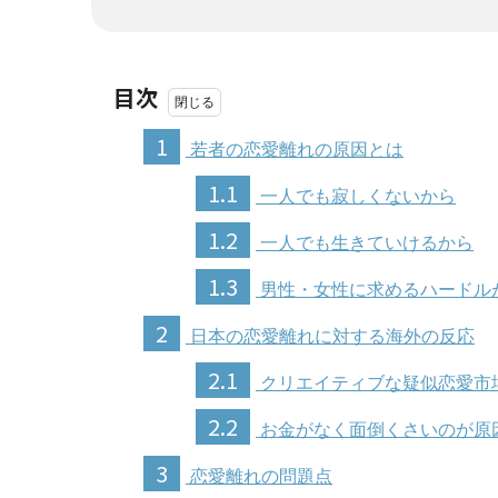
目次
1
若者の恋愛離れの原因とは
1.1
一人でも寂しくないから
1.2
一人でも生きていけるから
1.3
男性・女性に求めるハードル
2
日本の恋愛離れに対する海外の反応
2.1
クリエイティブな疑似恋愛市
2.2
お金がなく面倒くさいのが原
3
恋愛離れの問題点