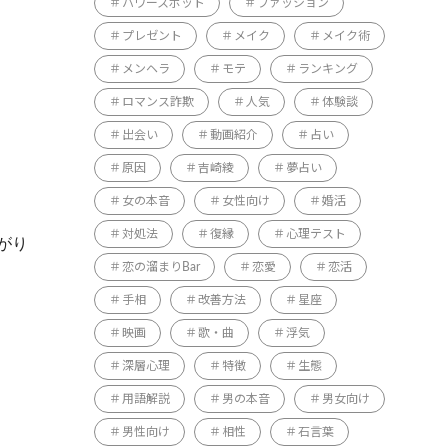
パワースポット
ファッション
プレゼント
メイク
メイク術
メンヘラ
モテ
ランキング
ロマンス詐欺
人気
体験談
出会い
動画紹介
占い
原因
吉崎綾
夢占い
女の本音
女性向け
婚活
対処法
復縁
心理テスト
がり
恋の溜まりBar
恋愛
恋活
手相
改善方法
星座
映画
歌・曲
浮気
深層心理
特徴
生態
用語解説
男の本音
男女向け
男性向け
相性
石言葉