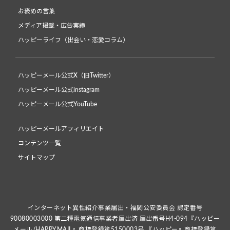
お褒めの言葉
メディア掲載・広告実績
ハッピーライフ（出会い・恋愛コラム）
ハッピーメール公式X（旧Twitter）
ハッピーメール公式instagram
ハッピーメール公式YouTube
ハッピーメールアフィリエイト
コンテンツ一覧
サイトマップ
インターネット異性紹介事業届出・福岡公安委員会 認定番号
90080003000 第二種電気通信事業者届出済 届出番号H4-094『ハッピー
メール/HAPPYMAIL』商標登録第5150003号 『ハッピー』商標登録第