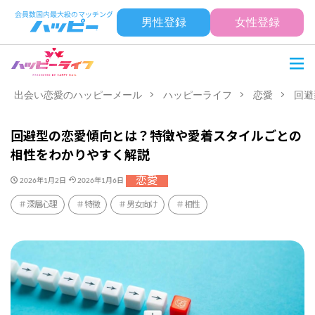
男性登録
女性登録
出会い恋愛のハッピーメール
ハッピーライフ
恋愛
回避
回避型の恋愛傾向とは？特徴や愛着スタイルごとの
相性をわかりやすく解説
恋愛
2026年1月2日
2026年1月6日
深層心理
特徴
男女向け
相性