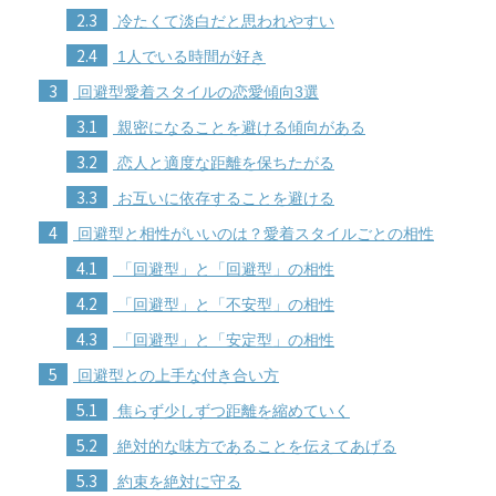
2.3
冷たくて淡白だと思われやすい
2.4
1人でいる時間が好き
3
回避型愛着スタイルの恋愛傾向3選
3.1
親密になることを避ける傾向がある
3.2
恋人と適度な距離を保ちたがる
3.3
お互いに依存することを避ける
4
回避型と相性がいいのは？愛着スタイルごとの相性
4.1
「回避型」と「回避型」の相性
4.2
「回避型」と「不安型」の相性
4.3
「回避型」と「安定型」の相性
5
回避型との上手な付き合い方
5.1
焦らず少しずつ距離を縮めていく
5.2
絶対的な味方であることを伝えてあげる
5.3
約束を絶対に守る