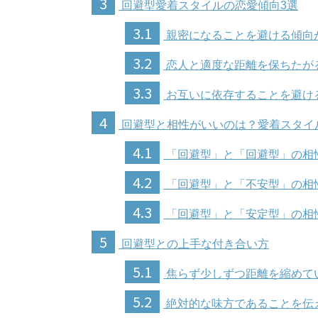
3
回避型愛着スタイルの恋愛傾向3選
3.1
親密になることを避ける傾向
3.2
恋人と適度な距離を保ちたが
3.3
お互いに依存することを避け
4
回避型と相性がいいのは？愛着スタイ
4.1
「回避型」と「回避型」の相
4.2
「回避型」と「不安型」の相
4.3
「回避型」と「安定型」の相
5
回避型との上手な付き合い方
5.1
焦らず少しずつ距離を縮めて
5.2
絶対的な味方であることを伝