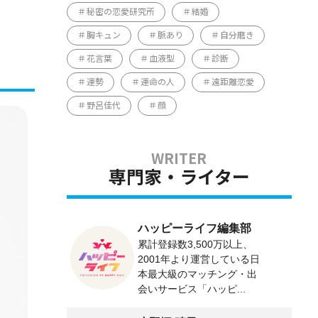
秘密の恋愛研究所
結婚
胸キュン
脈あり
自分磨き
花言葉
血液型
診断
運勢
運命の人
遠距離恋愛
野呂佳代
顔
専門家・ライター
ハッピーライフ編集部
累計登録数3,500万以上、
2001年より運営している日
本最大級のマッチング・出
会いサービス「ハッピ...