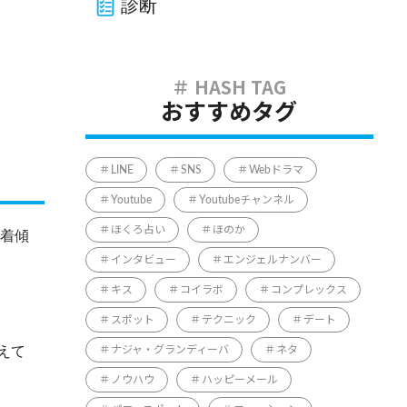
診断
おすすめタグ
LINE
SNS
Webドラマ
Youtube
Youtubeチャンネル
ほくろ占い
ほのか
愛着傾
インタビュー
エンジェルナンバー
キス
コイラボ
コンプレックス
スポット
テクニック
デート
えて
ナジャ・グランディーバ
ネタ
ノウハウ
ハッピーメール