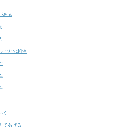
がある
る
る
ルごとの相性
性
性
性
いく
えてあげる