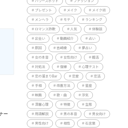
パワースポット
ファッション
プレゼント
メイク
メイク術
メンヘラ
モテ
ランキング
ロマンス詐欺
人気
体験談
出会い
動画紹介
占い
原因
吉崎綾
夢占い
女の本音
女性向け
婚活
対処法
復縁
心理テスト
恋の溜まりBar
恋愛
恋活
。
手相
改善方法
星座
映画
歌・曲
浮気
深層心理
特徴
生態
ナー
用語解説
男の本音
男女向け
男性向け
相性
石言葉