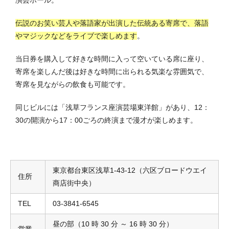
伝説のお笑い芸人や落語家が出演した伝統ある寄席で、落語
やマジックなどをライブで楽しめます
。
当日券を購入して好きな時間に入って空いている席に座り、
寄席を楽しんだ後は好きな時間に出られる気楽な雰囲気で、
寄席を見ながらの飲食も可能です。
同じビルには「浅草フランス座演芸場東洋館」があり、12：
30の開演から17：00ごろの終演まで漫才が楽しめます。
東京都台東区浅草1-43-12（六区ブロードウエイ
住所
商店街中央）
TEL
03-3841-6545
昼の部（10 時 30 分 ～ 16 時 30 分）
営業