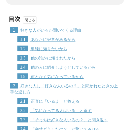
目次
1
好きな人がいるか聞いてくる理由
1.1
あなたに好意があるから
1.2
単純に知りたいから
1.3
他の誰かに頼まれたから
1.4
他の人に紹介しようとしているから
1.5
何となく気になっているから
2
好きな人に「好きな人いるの？」と聞かれたときの上
手な返し方
2.1
正直に「いるよ」と答える
2.2
「気になってる人はいる」と返す
2.3
「そっちは好きな人いるの？」と聞き返す
2.4
「突然どうしたの？」と驚いてみせる