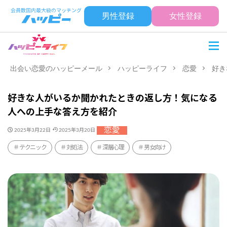
男性登録
女性登録
出会い恋愛のハッピーメール
ハッピーライフ
恋愛
好き
好きな人がいるか聞かれたときの返し方！気になる
人への上手な答え方を紹介
恋愛
2025年3月22日
2025年3月20日
テクニック
対処法
深層心理
男女向け