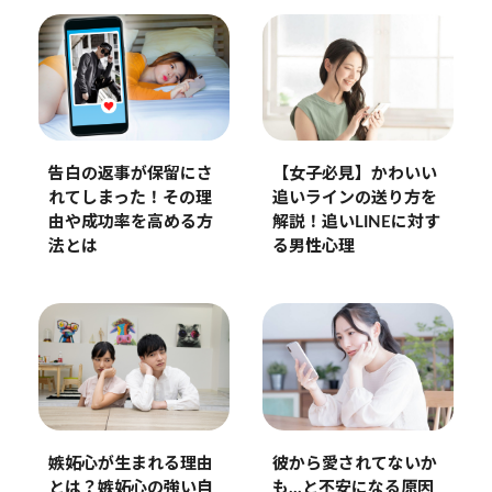
告白の返事が保留にさ
【女子必見】かわいい
れてしまった！その理
追いラインの送り方を
由や成功率を高める方
解説！追いLINEに対す
法とは
る男性心理
彼から愛されてないか
嫉妬心が生まれる理由
も…と不安になる原因
とは？嫉妬心の強い自