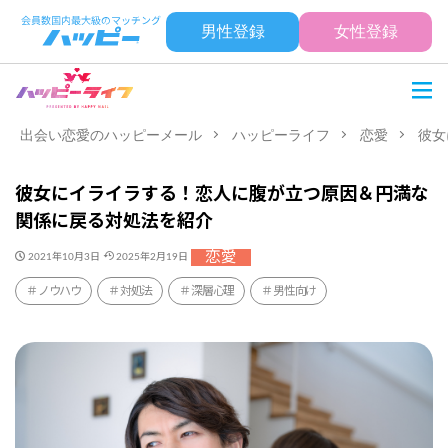
男性登録
女性登録
出会い恋愛のハッピーメール
ハッピーライフ
恋愛
彼女
彼女にイライラする！恋人に腹が立つ原因＆円満な
関係に戻る対処法を紹介
恋愛
2021年10月3日
2025年2月19日
ノウハウ
対処法
深層心理
男性向け