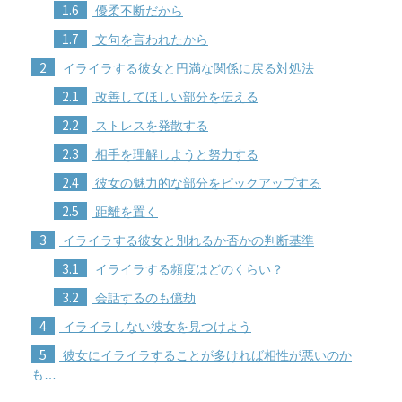
1.6
優柔不断だから
1.7
文句を言われたから
2
イライラする彼女と円満な関係に戻る対処法
2.1
改善してほしい部分を伝える
2.2
ストレスを発散する
2.3
相手を理解しようと努力する
2.4
彼女の魅力的な部分をピックアップする
2.5
距離を置く
3
イライラする彼女と別れるか否かの判断基準
3.1
イライラする頻度はどのくらい？
3.2
会話するのも億劫
4
イライラしない彼女を見つけよう
5
彼女にイライラすることが多ければ相性が悪いのか
も…