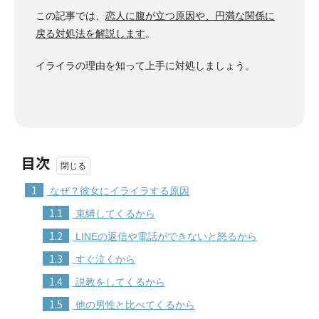
この記事では、
恋人に腹が立つ原因や、円満な関係に
戻る対処法を解説します
。
イライラの理由を知って上手に対処しましょう。
目次
1
なぜ？彼女にイライラする原因
1.1
束縛してくるから
1.2
LINEの返信や電話ができないと怒るから
1.3
すぐ泣くから
1.4
説教をしてくるから
1.5
他の男性と比べてくるから