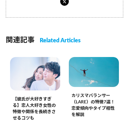
関連記事
Related Articles
カリスマバランサー
【彼氏が大好きすぎ
（LARE）の特徴7選！
る】恋人大好き女性の
恋愛傾向やタイプ相性
特徴や関係を長続きさ
を解説
せるコツも