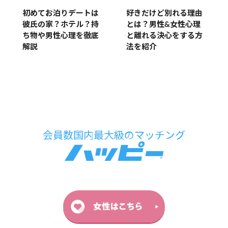
初めてお泊りデートは
好きだけど別れる理由
彼氏の家？ホテル？持
とは？男性&女性心理
ち物や男性心理を徹底
と離れる決心をする方
解説
法を紹介