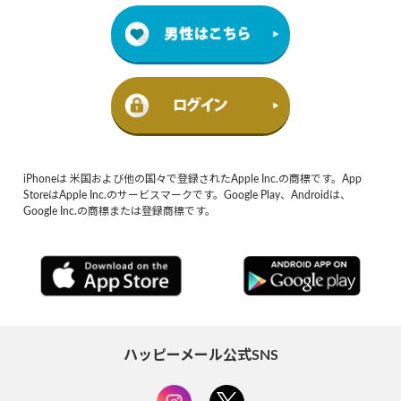
iPhoneは 米国および他の国々で登録されたApple Inc.の商標です。App
StoreはApple Inc.のサービスマークです。Google Play、Androidは、
Google Inc.の商標または登録商標です。
ハッピーメール公式SNS