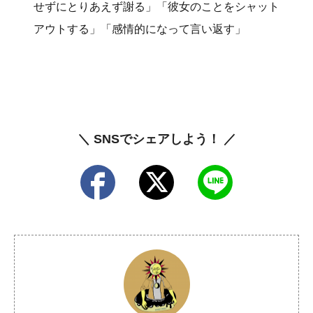
せずにとりあえず謝る」「彼女のことをシャット
アウトする」「感情的になって言い返す」
＼ SNSでシェアしよう！ ／