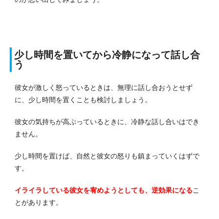
少し時間を置いてから冷静になって話し合
う
彼女が激しく怒っているときは、無理に話し合おうとせず
に、少し時間を置くことも検討しましょう。
彼女の気持ちが高ぶっているときに、冷静な話し合いはでき
ません。
少し時間を置けば、自然と彼女の怒りも鎮まっていくはずで
す。
イライラしている彼女を宥めようとしても、逆効果になる
こ
とがあります。