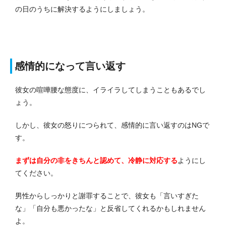
の日のうちに解決するようにしましょう。
感情的になって言い返す
彼女の喧嘩腰な態度に、イライラしてしまうこともあるでし
ょう。
しかし、彼女の怒りにつられて、感情的に言い返すのはNGで
す。
まずは自分の非をきちんと認めて、冷静に対応する
ようにし
てください。
男性からしっかりと謝罪することで、彼女も「言いすぎた
な」「自分も悪かったな」と反省してくれるかもしれません
よ。