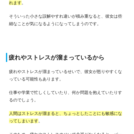
れます
。
そういった小さな誤解やすれ違いが積み重なると、彼女は些
細なことが気になるようになってしまうのです。
疲れやストレスが溜まっているから
疲れやストレスが溜まっているせいで、彼女が怒りやすくな
っている可能性もあります。
仕事や学業で忙しくしていたり、何か問題を抱えていたりす
るのでしょう。
人間はストレスが溜まると、ちょっとしたことにも敏感にな
ってしまいます
。