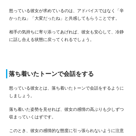
怒っている彼女が求めているのは、アドバイスではなく「辛
かったね」「大変だったね」と共感してもらうことです。
相手の気持ちに寄り添ってあげれば、彼女も安心して、冷静
に話し合える状態に戻ってくれるでしょう。
落ち着いたトーンで会話をする
怒っている彼女とは、落ち着いたトーンで会話をするように
しましょう。
落ち着いた姿勢を見せれば、彼女の感情の高ぶりも少しずつ
収まっていくはずです。
このとき、彼女の感情的な態度に引っ張られないように注意