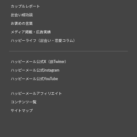
カップルレポート
出会い成功談
お褒めの言葉
メディア掲載・広告実績
ハッピーライフ（出会い・恋愛コラム）
ハッピーメール公式X（旧Twitter）
ハッピーメール公式instagram
ハッピーメール公式YouTube
ハッピーメールアフィリエイト
コンテンツ一覧
サイトマップ