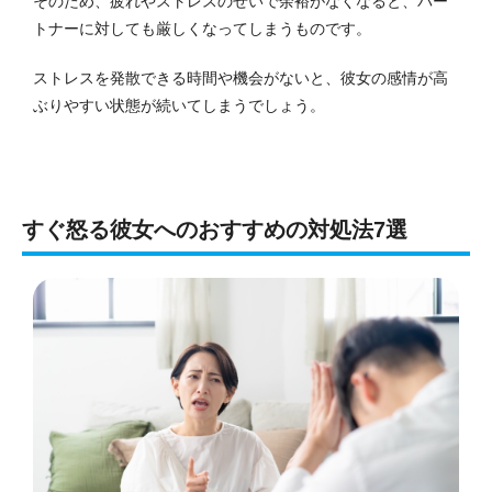
そのため、疲れやストレスのせいで余裕がなくなると、パー
トナーに対しても厳しくなってしまうものです。
ストレスを発散できる時間や機会がないと、彼女の感情が高
ぶりやすい状態が続いてしまうでしょう。
すぐ怒る彼女へのおすすめの対処法7選