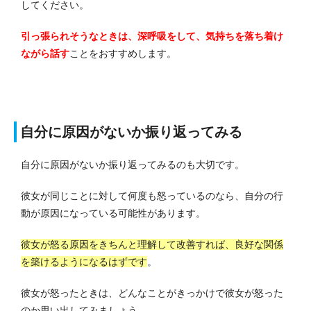
してください。
引っ張られそうなときは、深呼吸をして、気持ちを落ち着け
ながら話す
ことをおすすめします。
自分に原因がないか振り返ってみる
自分に原因がないか振り返ってみるのも大切です。
彼女が同じことに対して何度も怒っているのなら、自分の行
動が原因になっている可能性があります。
彼女が怒る原因をきちんと理解して改善すれば、良好な関係
を築けるようになるはずです
。
彼女が怒ったときは、どんなことがきっかけで彼女が怒った
のか思い出してみましょう。