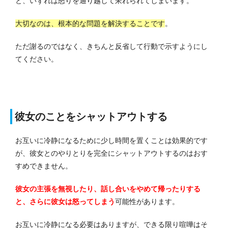
と、いずれは怒りを通り越して呆れられてしまいます。
大切なのは、根本的な問題を解決することです
。
ただ謝るのではなく、きちんと反省して行動で示すようにし
てください。
彼女のことをシャットアウトする
お互いに冷静になるために少し時間を置くことは効果的です
が、彼女とのやりとりを完全にシャットアウトするのはおす
すめできません。
彼女の主張を無視したり、話し合いをやめて帰ったりする
と、さらに彼女は怒ってしまう
可能性があります。
お互いに冷静になる必要はありますが、できる限り喧嘩はそ