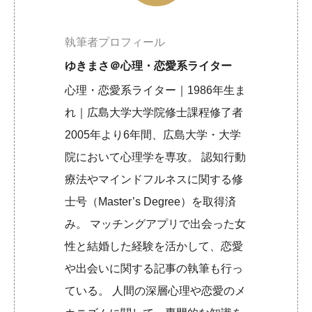
執筆者プロフィール
ゆきまさ＠心理・恋愛系ライター
心理・恋愛系ライター｜1986年生ま
れ｜広島大学大学院修士課程修了者
2005年より6年間、広島大学・大学
院において心理学を専攻。 認知行動
療法やマインドフルネスに関する修
士号（Master’s Degree）を取得済
み。 マッチングアプリで出会った女
性と結婚した経験を活かして、恋愛
や出会いに関する記事の執筆も行っ
ている。 人間の深層心理や恋愛のメ