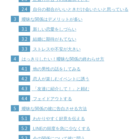
2.4
自分の都合がいいときだけ会いたいと思っている
3
曖昧な関係はデメリットが多い
3.1
新しい恋愛をしづらい
3.2
結婚に期待がもてない
3.3
ストレスや不安が大きい
4
はっきりしたい！曖昧な関係の終わらせ方
4.1
他の男性の話をしてみる
4.2
恋人が楽しむイベントに誘う
4.3
「友達に紹介して！」と頼む
4.4
フェイドアウトする
5
曖昧な関係の彼に告白させる方法
5.1
わかりやすく好意を伝える
5.2
LINEの頻度を急に少なくする
5.3
今の関係について彼に問う