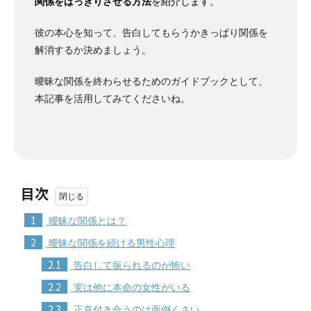
関係をはっきりさせる方法
を紹介します
。
彼の本心を知って、告白してもらうかきっぱり関係を
解消するか決めましょう。
曖昧な関係を終わらせるためのガイドブックとして、
本記事を活用してみてくださいね。
目次
1
曖昧な関係とは？
2
曖昧な関係を続ける男性心理
2.1
告白して振られるのが怖い
2.2
実は他に本命の女性がいる
2.3
正直付き合うのは面倒くさい