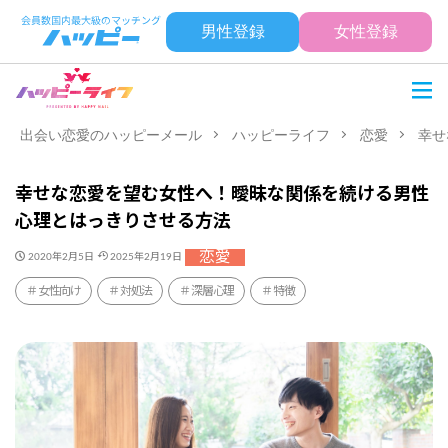
男性登録
女性登録
出会い恋愛のハッピーメール
ハッピーライフ
恋愛
幸せ
幸せな恋愛を望む女性へ！曖昧な関係を続ける男性
心理とはっきりさせる方法
恋愛
2020年2月5日
2025年2月19日
女性向け
対処法
深層心理
特徴