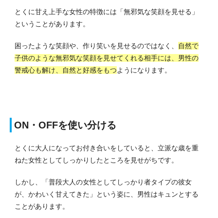
とくに甘え上手な女性の特徴には「無邪気な笑顔を見せる」
ということがあります。
困ったような笑顔や、作り笑いを見せるのではなく、
自然で
子供のような無邪気な笑顔を見せてくれる相手には、男性の
警戒心も解け、自然と好感をもつ
ようになります。
ON・OFFを使い分ける
とくに大人になってお付き合いをしていると、立派な歳を重
ねた女性としてしっかりしたところを見せがちです。
しかし、「普段大人の女性としてしっかり者タイプの彼女
が、かわいく甘えてきた」という姿に、男性はキュンとする
ことがあります。