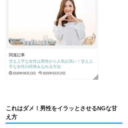
関連記事
甘え上手な女性は男性から人気が高い！甘え上
手な女性の特徴＆なれる方法
2020年08月13日
2025年02月13日
これはダメ！男性をイラッとさせるNGな甘
え方