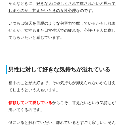
そんなときに、
好きな人に優しくされて癒されたいと思って
しまうのが、甘えたいときの女性心理
なのです。
いつもは彼氏を母親のような包容力で癒しているかもしれま
せんが、女性もまた日常生活での疲れを、心許せる人に癒し
てもらいたいと感じています。
男性に対して好きな気持ちが溢れている
相手のことが大好きで、その気持ちが抑えられないから甘え
てしまうという人もいます。
信頼していて愛している
からこそ、甘えたいという気持ちが
沸いてくるのです。
側にいると触れていたい、離れているとすごく寂しい…そん