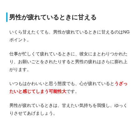
男性が疲れているときに甘える
いくら甘えたくても、男性が疲れているときに甘えるのはNG
ポイント。
仕事が忙しくて疲れているときに、彼女にまとわりつかれた
り、お願いごとをされたりすると男性の疲れはさらに膨れ上
がります。
いつもはかわいいと思う態度でも、心が疲れていると
うざっ
たいと感じてしまう可能性大
です。
男性が疲れているときは、甘えたい気持ちを我慢し、ゆっく
りさせてあげましょう。