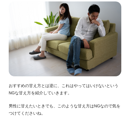
おすすめの甘え方とは逆に、これはやってはいけないという
NGな甘え方を紹介していきます。
男性に甘えたいときでも、このような甘え方はNGなので気を
つけてくださいね。