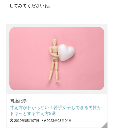
してみてくださいね。
関連記事
甘え方がわからない！苦手女子もできる男性が
ドキッとする甘え方9選
2019年05月07日
2023年03月04日