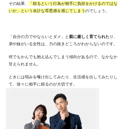
その結果、
「頼るという行為が相手に負担をかけるのではな
いか」という余計な罪悪感を感じてしまう
のでしょう。
「自分の力でやならいとダメ」と
親に厳しく育てられた
り、
弟や妹がいる女性は、力の抜きどころがわからないのです。
何でもかんでも抱え込んでしまう傾向があるので、なかなか
甘えられません。
ときには弱みを曝け出してみたり、生活感を出してみたりし
て、徐々に相手に頼るのが大切です。