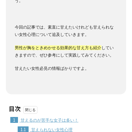
う。
今回の記事では、素直に甘えたいけれども甘えられな
い女性心理について追及していきます。
男性が胸をときめかせる効果的な甘え方も紹介
してい
きますので、ぜひ参考にして実践してみてください。
甘えたい女性必見の情報ばかりですよ。
目次
1
甘えるのが苦手な女子は多い！
1.1
甘えられない女性心理