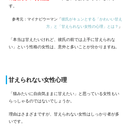
す。
参考元：マイナビウーマン「
彼氏がキュンとする「かわいい甘え
方」と「甘えられない女性の心理」とは？
」
「本当は甘えたいけれど、彼氏の前では上手に甘えられな
い」という性格の女性は、意外と多いことが分かりますね。
甘えられない女性心理
「猫みたいに自由気ままに甘えたい」と思っている女性もい
らっしゃるのではないでしょうか。
理由はさまざまですが、甘えられない女性はしっかり者が多
いです。