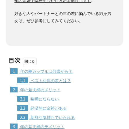
年の差婚で幸せをつかむ方法を解説します
。
好きな人やパートナーとの年の差に悩んでいる独身男
女は、ぜひ参考にしてみてください。
目次
1
年の差カップルは何歳から？
1.1
ベストな年の差とは？
2
年の差夫婦のメリット
2.1
喧嘩にならない
2.2
経済的に余裕がある
2.3
新鮮な気持ちでいられる
3
年の差夫婦のデメリット