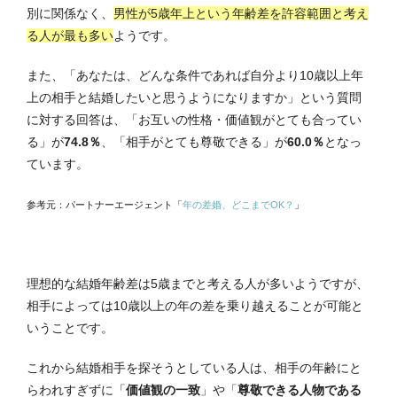
別に関係なく、
男性が5歳年上という年齢差を許容範囲と考え
る人が最も多い
ようです。
また、「あなたは、どんな条件であれば自分より10歳以上年
上の相手と結婚したいと思うようになりますか」という質問
に対する回答は、「お互いの性格・価値観がとても合ってい
る」が
74.8％
、「相手がとても尊敬できる」が
60.0％
となっ
ています。
参考元：パートナーエージェント「
年の差婚、どこまでOK？
」
理想的な結婚年齢差は5歳までと考える人が多いようですが、
相手によっては10歳以上の年の差を乗り越えることが可能と
いうことです。
これから結婚相手を探そうとしている人は、相手の年齢にと
らわれすぎずに「
価値観の一致
」や「
尊敬できる人物である