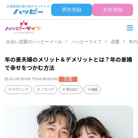
男性登録
女性登録
出会い恋愛のハッピーメール
ハッピーライフ
恋愛
年の
年の差夫婦のメリット＆デメリットとは？年の差婚
で幸せをつかむ方法
恋愛
2021年7月29日
2025年2月19日
テクニック
ノウハウ
男女向け
結婚