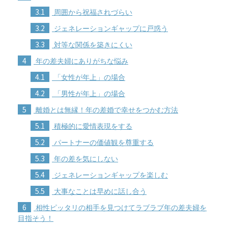
3.1
周囲から祝福されづらい
3.2
ジェネレーションギャップに戸惑う
3.3
対等な関係を築きにくい
4
年の差夫婦にありがちな悩み
4.1
「女性が年上」の場合
4.2
「男性が年上」の場合
5
離婚とは無縁！年の差婚で幸せをつかむ方法
5.1
積極的に愛情表現をする
5.2
パートナーの価値観を尊重する
5.3
年の差を気にしない
5.4
ジェネレーションギャップを楽しむ
5.5
大事なことは早めに話し合う
6
相性ピッタリの相手を見つけてラブラブ年の差夫婦を
目指そう！