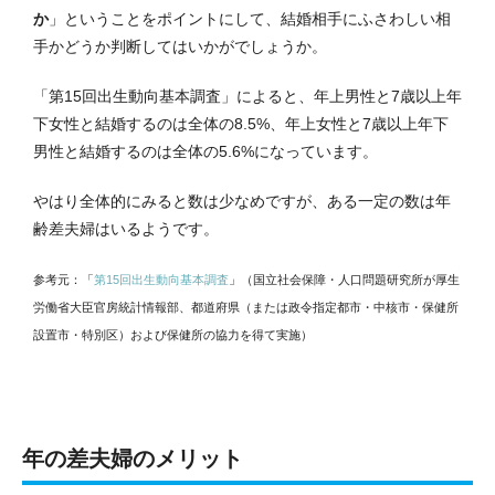
か
」ということをポイントにして、結婚相手にふさわしい相
手かどうか判断してはいかがでしょうか。
「第15回出生動向基本調査」によると、年上男性と7歳以上年
下女性と結婚するのは全体の8.5%、年上女性と7歳以上年下
男性と結婚するのは全体の5.6%になっています。
やはり全体的にみると数は少なめですが、ある一定の数は年
齢差夫婦はいるようです。
参考元：「
第15回出生動向基本調査
」（国立社会保障・人口問題研究所が厚生
労働省大臣官房統計情報部、都道府県（または政令指定都市・中核市・保健所
設置市・特別区）および保健所の協力を得て実施）
年の差夫婦のメリット