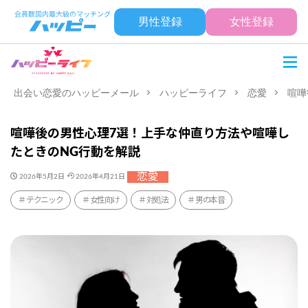
男性登録
女性登録
出会い恋愛のハッピーメール
ハッピーライフ
恋愛
喧嘩
喧嘩後の男性心理7選！上手な仲直り方法や喧嘩し
たときのNG行動を解説
恋愛
2026年5月2日
2026年4月21日
テクニック
女性向け
対処法
男の本音