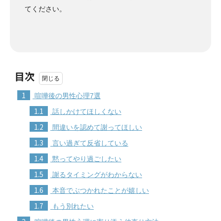
てください。
目次
1
喧嘩後の男性心理7選
1.1
話しかけてほしくない
1.2
間違いを認めて謝ってほしい
1.3
言い過ぎて反省している
1.4
黙ってやり過ごしたい
1.5
謝るタイミングがわからない
1.6
本音でぶつかれたことが嬉しい
1.7
もう別れたい