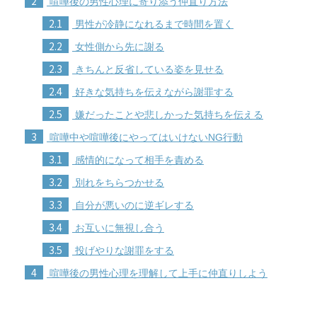
2
喧嘩後の男性心理に寄り添う仲直り方法
2.1
男性が冷静になれるまで時間を置く
2.2
女性側から先に謝る
2.3
きちんと反省している姿を見せる
2.4
好きな気持ちを伝えながら謝罪する
2.5
嫌だったことや悲しかった気持ちを伝える
3
喧嘩中や喧嘩後にやってはいけないNG行動
3.1
感情的になって相手を責める
3.2
別れをちらつかせる
3.3
自分が悪いのに逆ギレする
3.4
お互いに無視し合う
3.5
投げやりな謝罪をする
4
喧嘩後の男性心理を理解して上手に仲直りしよう