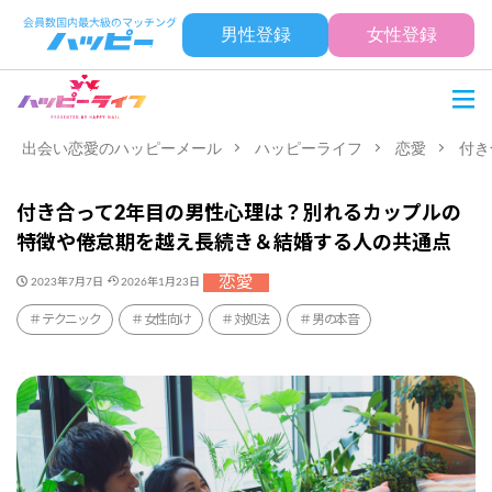
男性登録
女性登録
出会い恋愛のハッピーメール
ハッピーライフ
恋愛
付き
付き合って2年目の男性心理は？別れるカップルの
特徴や倦怠期を越え長続き＆結婚する人の共通点
恋愛
2023年7月7日
2026年1月23日
テクニック
女性向け
対処法
男の本音