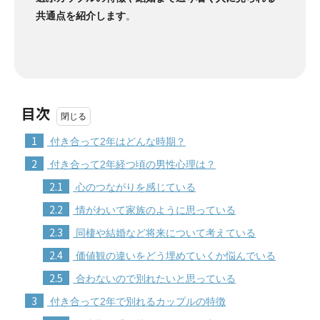
共通点を紹介します
。
目次
1
付き合って2年はどんな時期？
2
付き合って2年経つ頃の男性心理は？
2.1
心のつながりを感じている
2.2
情がわいて家族のように思っている
2.3
同棲や結婚など将来について考えている
2.4
価値観の違いをどう埋めていくか悩んでいる
2.5
合わないので別れたいと思っている
3
付き合って2年で別れるカップルの特徴