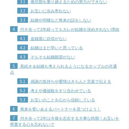
3.1
倦怠期を乗り越えるための努力ができない
3.2
お互いに歩み寄れない
3.3
結婚や同棲など将来の話をしない
4
付き合って2年経ってもカレが結婚を決めきれない理由
4.1
金銭面に自信がない
4.2
結婚はまだ早いと思っている
4.3
そもそも結婚願望がない
5
長続き＆結婚も考えられるようになるカップルの共通
点
5.1
感謝の気持ちや愛情はきちんと言葉で伝える
5.2
考えや価値観をすり合わせている
5.3
お互いのことを心から信頼している
6
将来を誓いあえるパートナーを見つけよう！
7
付き合って2年は今後を左右する大事な時期！お互いを
尊重する心を忘れないで