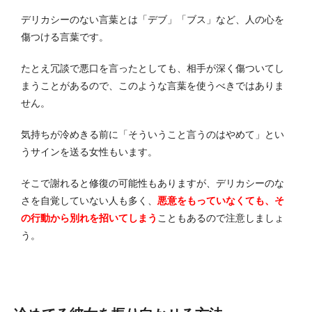
デリカシーのない言葉とは「デブ」「ブス」など、人の心を
傷つける言葉です。
たとえ冗談で悪口を言ったとしても、相手が深く傷ついてし
まうことがあるので、このような言葉を使うべきではありま
せん。
気持ちが冷めきる前に「そういうこと言うのはやめて」とい
うサインを送る女性もいます。
そこで謝れると修復の可能性もありますが、デリカシーのな
さを自覚していない人も多く、
悪意をもっていなくても、そ
の行動から別れを招いてしまう
こともあるので注意しましょ
う。