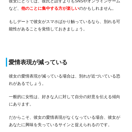
彼女にとっては、彼氏と話すよりもSNSやオンラインゲーム
など、
他のことに集中する方が楽しい
のかもしれません。
もしデートで彼女がスマホばかり触っているなら、別れる可
能性があることを覚悟しておきましょう。
愛情表現が減っている
彼女の愛情表現が減っている場合は、別れが近づいている恐
れがあるでしょう。
一般的に女性は、好きな人に対して自分の好意を伝える傾向
にあります。
だからこそ、彼女の愛情表現がなくなっている場合、彼女が
あなたに興味を失っているサインと捉えられるのです。