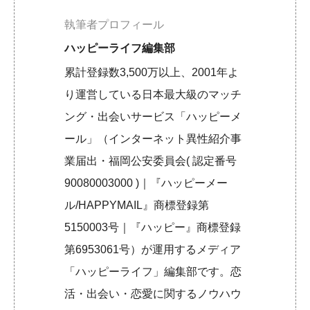
執筆者プロフィール
ハッピーライフ編集部
累計登録数3,500万以上、2001年よ
り運営している日本最大級のマッチ
ング・出会いサービス「ハッピーメ
ール」（インターネット異性紹介事
業届出・福岡公安委員会( 認定番号
90080003000 )｜『ハッピーメー
ル/HAPPYMAIL』商標登録第
5150003号｜『ハッピー』商標登録
第6953061号）が運用するメディア
「ハッピーライフ」編集部です。恋
活・出会い・恋愛に関するノウハウ