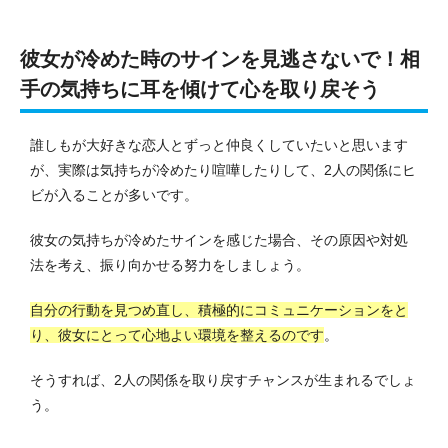
彼女が冷めた時のサインを見逃さないで！相
手の気持ちに耳を傾けて心を取り戻そう
誰しもが大好きな恋人とずっと仲良くしていたいと思います
が、実際は気持ちが冷めたり喧嘩したりして、2人の関係にヒ
ビが入ることが多いです。
彼女の気持ちが冷めたサインを感じた場合、その原因や対処
法を考え、振り向かせる努力をしましょう。
自分の行動を見つめ直し、積極的にコミュニケーションをと
り、彼女にとって心地よい環境を整えるのです
。
そうすれば、2人の関係を取り戻すチャンスが生まれるでしょ
う。