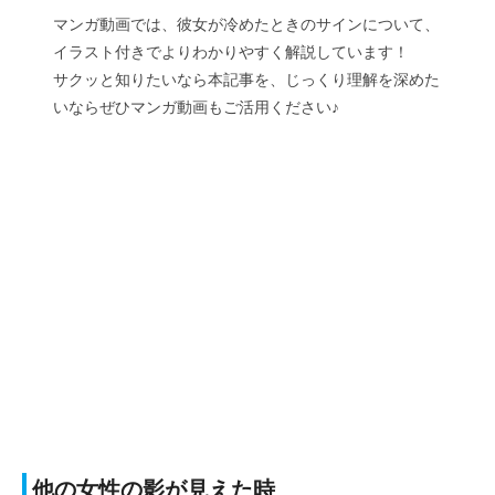
マンガ動画では、彼女が冷めたときのサインについて、
イラスト付きでよりわかりやすく解説しています！
サクッと知りたいなら本記事を、じっくり理解を深めた
いならぜひマンガ動画もご活用ください♪
他の女性の影が見えた時