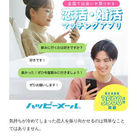
気持ちが冷めてしまった恋人を振り向かせるのは簡単なこと
ではありません。