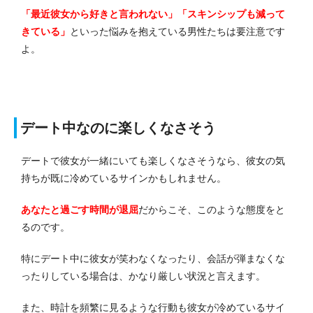
「最近彼女から好きと言われない」「スキンシップも減って
きている」
といった悩みを抱えている男性たちは要注意です
よ。
デート中なのに楽しくなさそう
デートで彼女が一緒にいても楽しくなさそうなら、彼女の気
持ちが既に冷めているサインかもしれません。
あなたと過ごす時間が退屈
だからこそ、このような態度をと
るのです。
特にデート中に彼女が笑わなくなったり、会話が弾まなくな
ったりしている場合は、かなり厳しい状況と言えます。
また、時計を頻繁に見るような行動も彼女が冷めているサイ