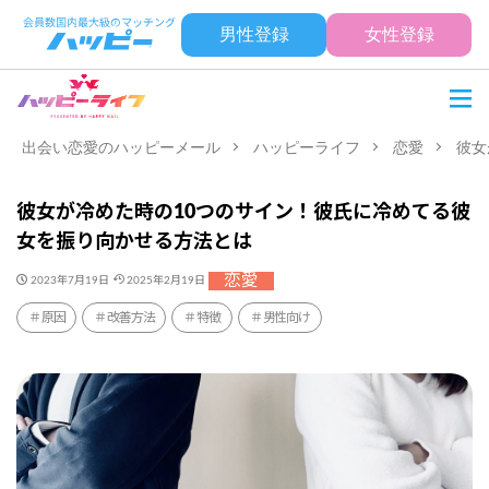
男性登録
女性登録
出会い恋愛のハッピーメール
ハッピーライフ
恋愛
彼女
彼女が冷めた時の10つのサイン！彼氏に冷めてる彼
女を振り向かせる方法とは
恋愛
2023年7月19日
2025年2月19日
原因
改善方法
特徴
男性向け