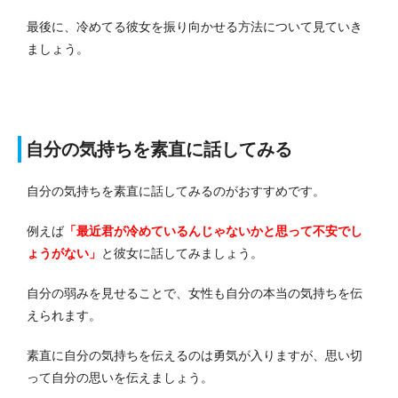
最後に、冷めてる彼女を振り向かせる方法について見ていき
ましょう。
自分の気持ちを素直に話してみる
自分の気持ちを素直に話してみるのがおすすめです。
例えば
「最近君が冷めているんじゃないかと思って不安でし
ょうがない」
と彼女に話してみましょう。
自分の弱みを見せることで、女性も自分の本当の気持ちを伝
えられます。
素直に自分の気持ちを伝えるのは勇気が入りますが、思い切
って自分の思いを伝えましょう。