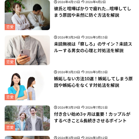
2026年4月15日
2026年4月2日
彼氏と喧嘩ばかりで疲れた…喧嘩してし
まう原因や未然に防ぐ方法を解説
恋愛
2026年3月24日
2026年3月15日
未読無視は「察しろ」のサイン？未読ス
ルーする男女の心理と対処法を解説
恋愛
2026年3月23日
2026年3月13日
嫉妬しない方法10選！嫉妬してしまう原
因や嫉妬心をなくす対処法を解説
恋愛
2026年3月19日
2026年7月21日
付き合い始め3ヶ月は重要！カップルが
するべきこと&長続きさせるポイント
恋愛
2026年3月18日
2026年3月12日