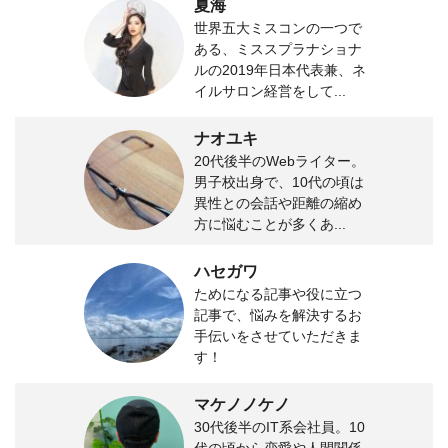
夏海
世界五大ミスコンの一つで
ある、ミススプラナショナ
ルの2019年日本代表兼、ネ
イルサロン経営をして...
ナオユキ
20代後半のWebライター。
男子校出身で、10代の頃は
異性との会話や距離の縮め
方に悩むことが多くあ...
ハセガワ
ためになる記事や役に立つ
記事で、悩みを解決するお
手伝いをさせていただきま
す！
マケノノケノ
30代後半のIT系会社員。10
代の頃から恋愛や人間関係