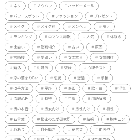
ネタ
ノウハウ
ハッピーメール
パワースポット
ファッション
プレゼント
メイク
メイク術
メンヘラ
モテ
ランキング
ロマンス詐欺
人気
体験談
出会い
動画紹介
占い
原因
吉崎綾
夢占い
女の本音
女性向け
婚活
対処法
復縁
心理テスト
恋の溜まりBar
恋愛
恋活
手相
改善方法
星座
映画
歌・曲
浮気
深層心理
特徴
生態
用語解説
男の本音
男女向け
男性向け
相性
石言葉
秘密の恋愛研究所
結婚
胸キュン
脈あり
自分磨き
花言葉
血液型
診断
運勢
運命の人
遠距離恋愛