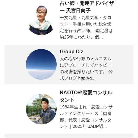
占い師・開運アドバイザ
ー 天宮日向子
干支九星・九星気学・タロ
ット・手相を用いた総合鑑
定を行う占い師。 鑑定歴は
約25年にわたり、個...
Group O'z
人の心や行動のメカニズム
にアプローチしてハッピー
の秘密を探りたいです。 公
式ブログ http://g...
NAOTO＠恋愛コンサル
タント
1984年生まれ｜恋愛コンサ
ルティングサービス「肉食
部」代表｜恋愛コンサルタ
ント｜2023年 JADP認...