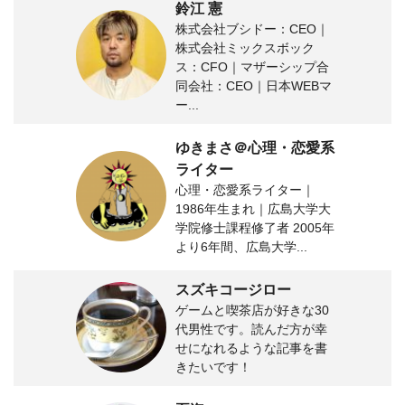
鈴江 憲
株式会社ブシドー：CEO｜
株式会社ミックスボック
ス：CFO｜マザーシップ合
同会社：CEO｜日本WEBマ
ー...
ゆきまさ＠心理・恋愛系
ライター
心理・恋愛系ライター｜
1986年生まれ｜広島大学大
学院修士課程修了者 2005年
より6年間、広島大学...
スズキコージロー
ゲームと喫茶店が好きな30
代男性です。読んだ方が幸
せになれるような記事を書
きたいです！