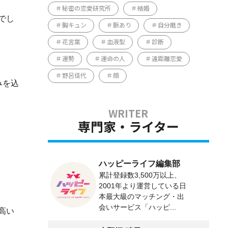
秘密の恋愛研究所
結婚
でし
胸キュン
脈あり
自分磨き
花言葉
血液型
診断
運勢
運命の人
遠距離恋愛
野呂佳代
顔
みを込
専門家・ライター
ハッピーライフ編集部
累計登録数3,500万以上、
2001年より運営している日
本最大級のマッチング・出
会いサービス「ハッピ...
高い