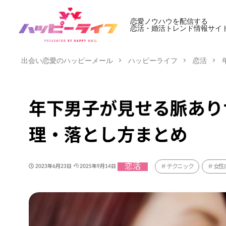
恋愛ノウハウを配信する
恋活・婚活トレンド情報サイ
出会い恋愛のハッピーメール
ハッピーライフ
恋活
年下男子が見せる脈あり
理・落とし方まとめ
恋活
テクニック
女性
2023年6月23日
2025年9月14日