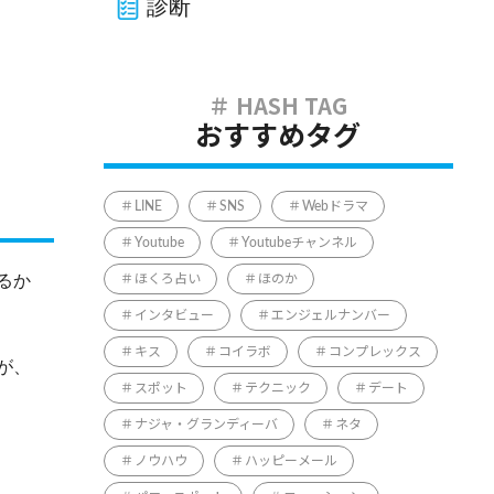
診断
おすすめタグ
LINE
SNS
Webドラマ
Youtube
Youtubeチャンネル
るか
ほくろ占い
ほのか
インタビュー
エンジェルナンバー
キス
コイラボ
コンプレックス
が、
スポット
テクニック
デート
ナジャ・グランディーバ
ネタ
ノウハウ
ハッピーメール