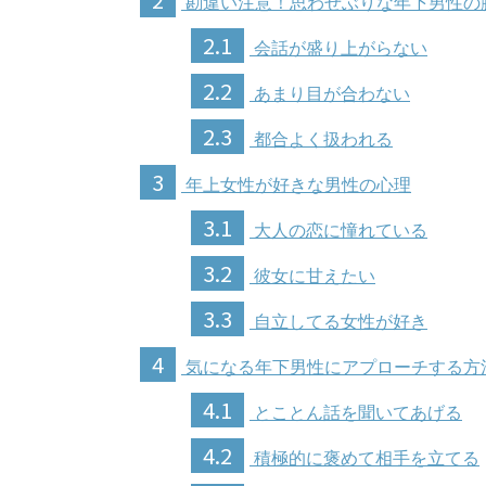
勘違い注意！思わせぶりな年下男性の
2.1
会話が盛り上がらない
2.2
あまり目が合わない
2.3
都合よく扱われる
3
年上女性が好きな男性の心理
3.1
大人の恋に憧れている
3.2
彼女に甘えたい
3.3
自立してる女性が好き
4
気になる年下男性にアプローチする方
4.1
とことん話を聞いてあげる
4.2
積極的に褒めて相手を立てる