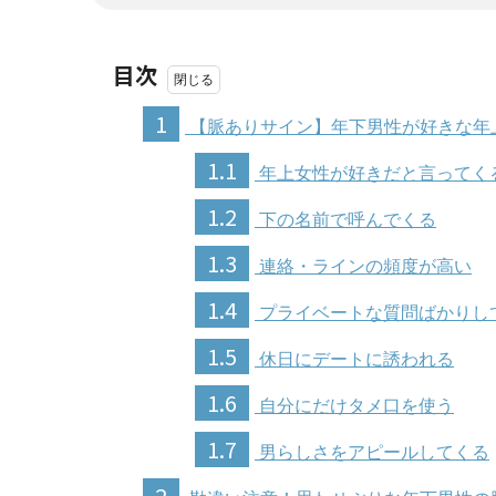
目次
1
【脈ありサイン】年下男性が好きな年
1.1
年上女性が好きだと言ってく
1.2
下の名前で呼んでくる
1.3
連絡・ラインの頻度が高い
1.4
プライベートな質問ばかりし
1.5
休日にデートに誘われる
1.6
自分にだけタメ口を使う
1.7
男らしさをアピールしてくる
2