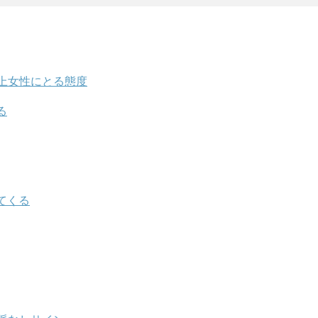
上女性にとる態度
る
てくる