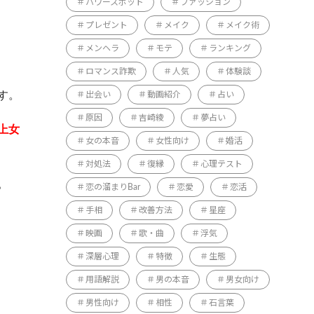
パワースポット
ファッション
プレゼント
メイク
メイク術
メンヘラ
モテ
ランキング
ロマンス詐欺
人気
体験談
す。
出会い
動画紹介
占い
原因
吉崎綾
夢占い
上女
女の本音
女性向け
婚活
対処法
復縁
心理テスト
。
恋の溜まりBar
恋愛
恋活
手相
改善方法
星座
映画
歌・曲
浮気
深層心理
特徴
生態
用語解説
男の本音
男女向け
男性向け
相性
石言葉