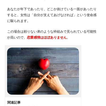
あなたが年下であったり、どこか抜けている一面があったり
すると、女性は「自分が支えてあげなければ」という使命感
に駆られます。
この場合は頼りない弟のような枠組みで見られている可能性
が高いので、
恋愛感情はほぼありません
。
関連記事