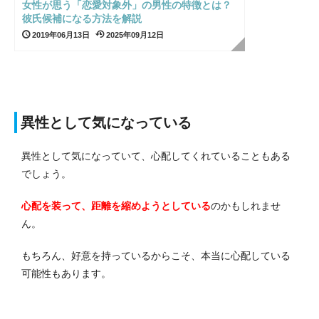
女性が思う「恋愛対象外」の男性の特徴とは？
彼氏候補になる方法を解説
2019年06月13日
2025年09月12日
異性として気になっている
異性として気になっていて、心配してくれていることもある
でしょう。
心配を装って、距離を縮めようとしている
のかもしれませ
ん。
もちろん、好意を持っているからこそ、本当に心配している
可能性もあります。