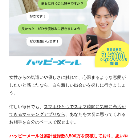
女性からの気遣いや優しさに触れて、心温まるような恋愛が
したいと感じたなら、自ら新しい出会いを探しに行きましょ
う。
忙しい毎日でも、
スマホひとつでスキマ時間に気軽に恋活が
できるマッチングアプリなら
、あなたを大切に思ってくれる
お相手を自分のペースで探せます。
ハッピーメールは累計登録数3,500万を突破しており、思いや