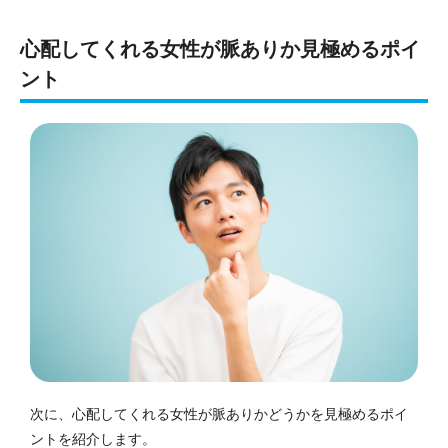
心配してくれる女性が脈ありか見極めるポイ
ント
次に、心配してくれる女性が脈ありかどうかを見極めるポイ
ントを紹介します。