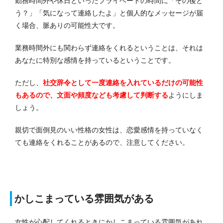
勤務時間外や休日といったプライベートの時間に「その後ど
う？」「気になって連絡したよ」と個人的なメッセージが届
く場合、脈ありの可能性大です。
業務時間外にも関わらず連絡をくれるということは、それは
あなたに特別な感情を持っているということです。
ただし、
社交辞令として一度連絡を入れているだけの可能性
もあるので、文面や頻度なども考慮して判断する
ようにしま
しょう。
親切で面倒見のいい性格の女性は、恋愛感情を持っていなく
ても連絡をくれることがあるので、注意してください。
かしこまっている雰囲気がある
女性が心配してくれるときにかしこまっている雰囲気があれ