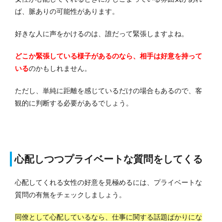
ば、脈ありの可能性があります。
好きな人に声をかけるのは、誰だって緊張しますよね。
どこか緊張している様子があるのなら、相手は好意を持って
いる
のかもしれません。
ただし、単純に距離を感じているだけの場合もあるので、客
観的に判断する必要があるでしょう。
心配しつつプライベートな質問をしてくる
心配してくれる女性の好意を見極めるには、プライベートな
質問の有無をチェックしましょう。
同僚として心配しているなら、仕事に関する話題ばかりにな