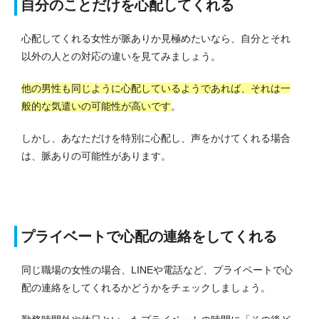
自分のことだけを心配してくれる
心配してくれる女性が脈ありか見極めたいなら、自分とそれ
以外の人との対応の違いを見てみましょう。
他の男性も同じように心配しているようであれば、それは一
般的な気遣いの可能性が高いです
。
しかし、あなただけを特別に心配し、声をかけてくれる場合
は、脈ありの可能性があります。
プライベートで心配の連絡をしてくれる
同じ職場の女性の場合、LINEや電話など、プライベートで心
配の連絡をしてくれるかどうかをチェックしましょう。