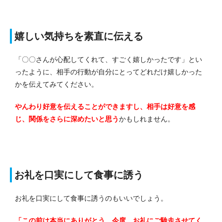
嬉しい気持ちを素直に伝える
「〇〇さんが心配してくれて、すごく嬉しかったです」とい
ったように、相手の行動が自分にとってどれだけ嬉しかった
かを伝えてみてください。
やんわり好意を伝えることができますし、相手は好意を感
じ、関係をさらに深めたいと思う
かもしれません。
お礼を口実にして食事に誘う
お礼を口実にして食事に誘うのもいいでしょう。
「この前は本当にありがとう。今度、お礼にご馳走させてく