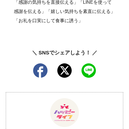
「感謝の気持ちを直接伝える」「LINEを使って
感謝を伝える」「嬉しい気持ちを素直に伝える」
「お礼を口実にして食事に誘う」
＼ SNSでシェアしよう！ ／