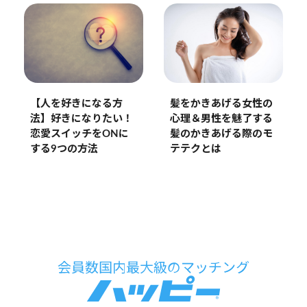
髪をかきあげる女性の
【人を好きになる方
心理＆男性を魅了する
法】好きになりたい！
髪のかきあげる際のモ
恋愛スイッチをONに
テテクとは
する9つの方法