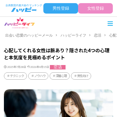
男性登録
女性登録
出会い恋愛のハッピーメール
ハッピーライフ
恋活
心配
心配してくれる女性は脈あり？隠された4つの心理
と本気度を見極めるポイント
恋活
2025年7月28日
2026年4月15日
テクニック
ノウハウ
深層心理
男性向け